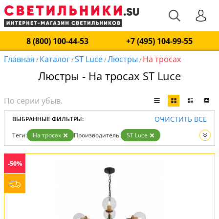
8 (800) 100-44-53
+7 (495) 104-99-55
Главная
Каталог
ST Luce
Люстры
На тросах
/
/
/
/
Люстры - На тросах ST Luce
ОЧИСТИТЬ ВСЕ
ВЫБРАННЫЕ ФИЛЬТРЫ:
Теги:
На тросах
Производитель:
ST Luce
Вид:
Люстры
-50%