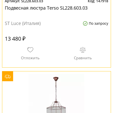
SL228.603.03
147918
Подвесная люстра Terso SL228.603.03
ST Luce (Италия)
По запросу
13 480 ₽