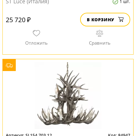
ST Luce (Италия)
1 шт.
25 720 ₽
В КОРЗИНУ
SL154.703.12
84947