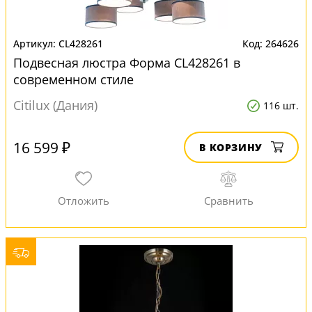
CL428261
264626
Подвесная люстра Форма CL428261 в
современном стиле
Citilux (Дания)
116 шт.
16 599 ₽
В КОРЗИНУ