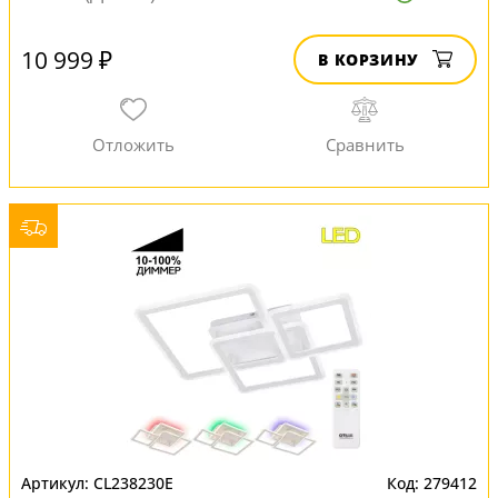
10 999 ₽
В КОРЗИНУ
CL238230E
279412