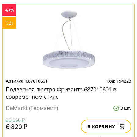
-67%
687010601
194223
Подвесная люстра Фризанте 687010601 в
современном стиле
DeMarkt (Германия)
3 шт.
20 660 ₽
6 820 ₽
В КОРЗИНУ