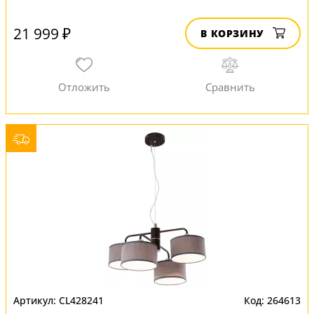
21 999 ₽
В КОРЗИНУ
CL428241
264613