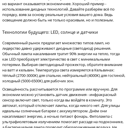
но вариант оказывается экономичнее. Хороший пример -
использование диодных технологий. Давайте разберём всё по
порядку, взяв за основу реальные условия вашего дома. Ведь
освещение должно быть не только красивым, но и полезным.
Технологии будущего: LED, солнце и датчики
Современный рынок предлагает множество типов ламп, но
лидерство давно удерживают диодные (светодиод) решения.
Обычный лампа накаливания тратит 90% энергии на тепло, тогда
как LED преобразует электричество в свет с минимальными
потерями. Выбирая светодиодный прожектор, обратите внимание
на ватт и кельвин. Температура света измеряется в Кельвинах:
тёплый (2700-3000К) для спальни, нейтральный (4000К) для гостиной,
холодный (5000-6500К) для рабочих зон.
Освещённость рассчитывается по программе или вручную. Для
экономии можно установить датчик движения - инфракрасный
сенсор включит свет, только когда вы войдёте в комнату. Это
автомат, который отключает лампы, когда никого нет. Для улицы
идеальны солнечные батареи с аккумулятором. Днём они
накапливают энергию, а ночью питают фонарь. Фитолампа с
ультрафиолетовым излучением помогает рассаде на подоконнике,
а бактерицидная лампа проводит обеззараживание воздуха. Не