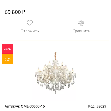
69 800 ₽
-30%
OML-30503-15
58029