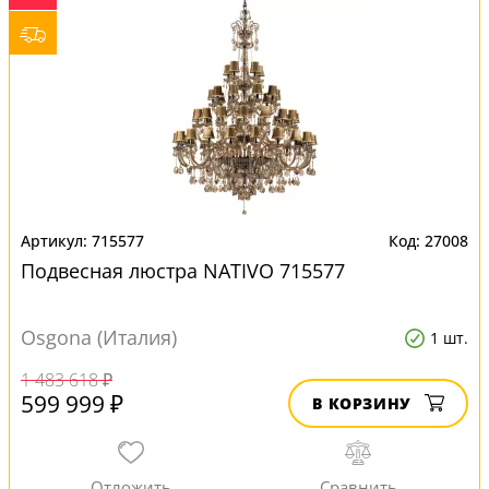
715577
27008
Подвесная люстра NATIVO 715577
Osgona (Италия)
1 шт.
1 483 618 ₽
599 999 ₽
В КОРЗИНУ