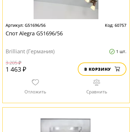
G51696/56
60757
Спот Alegra G51696/56
Brilliant (Германия)
1 шт.
3 205 ₽
1 463 ₽
В КОРЗИНУ