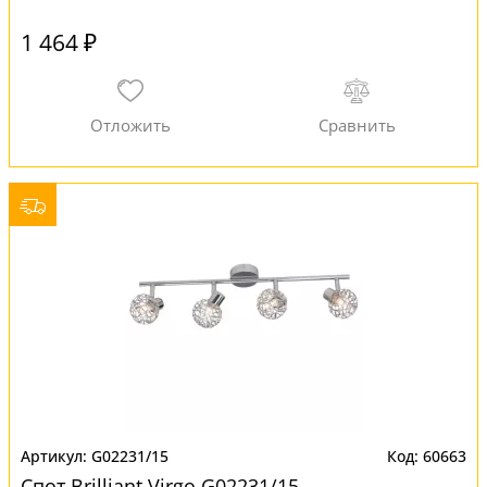
1 464 ₽
G02231/15
60663
Спот Brilliant Virgo G02231/15