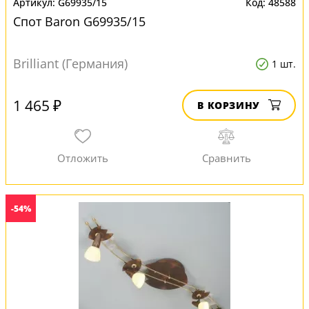
G69935/15
48588
Спот Baron G69935/15
Brilliant (Германия)
1 шт.
1 465 ₽
В КОРЗИНУ
-54%