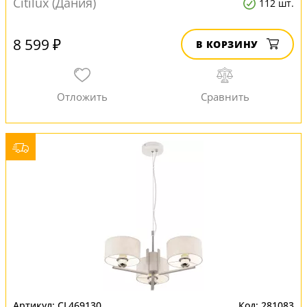
Citilux (Дания)
112 шт.
8 599 ₽
В КОРЗИНУ
CL469130
281083