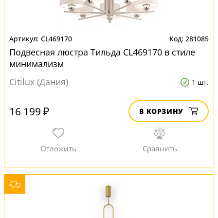
CL469170
281085
Подвесная люстра Тильда CL469170 в стиле
минимализм
Citilux (Дания)
1 шт.
16 199 ₽
В КОРЗИНУ