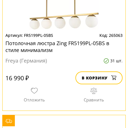
FR5199PL-05BS
265063
Потолочная люстра Zing FR5199PL-05BS в
стиле минимализм
Freya (Германия)
31 шт.
16 990 ₽
В КОРЗИНУ