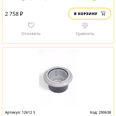
2 758 ₽
В КОРЗИНУ
12612 S
290638