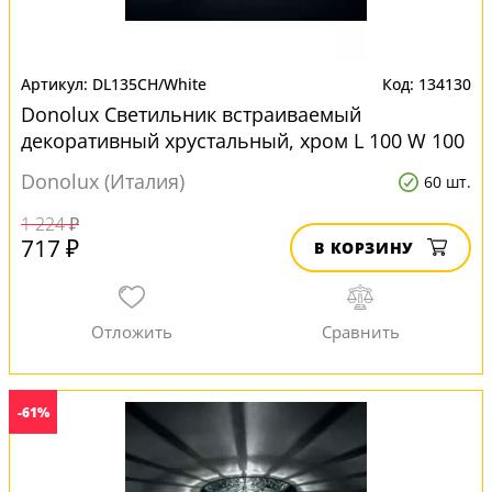
DL135CH/White
134130
Donolux Светильник встраиваемый
декоративный хрустальный, хром L 100 W 100
H 80 мм, галог. лампа MR1 для натяжных
Donolux (Италия)
60 шт.
потолков
1 224 ₽
717 ₽
В КОРЗИНУ
-61%