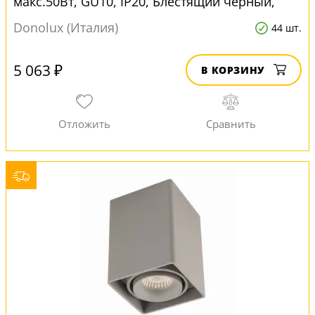
макс.50Вт, GU10, IP20, Блестящий черный,
D93х93х120 мм, без ламп для натяжных
Donolux (Италия)
44 шт.
потолков
5 063 ₽
В КОРЗИНУ