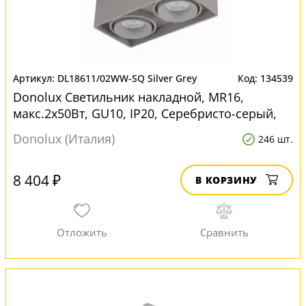
DL18611/02WW-SQ Silver Grey
134539
Donolux Светильник накладной, MR16,
макс.2х50Вт, GU10, IP20, Серебристо-серый,
D186х93х120 мм, без л для натяжных потолков
Donolux (Италия)
246 шт.
8 404 ₽
В КОРЗИНУ