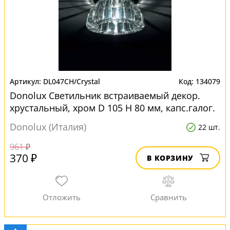
DL047CH/Crystal
134079
Donolux Светильник встраиваемый декор.
хрустальный, хром D 105 H 80 мм, капс.галог.
лампа GY6,35 max для натяжных потолков
Donolux (Италия)
22 шт.
961 ₽
370 ₽
В КОРЗИНУ