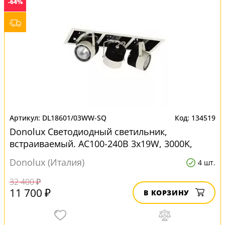
-64%
DL18601/03WW-SQ
134519
Donolux Светодиодный светильник,
встраиваемый. АС100-240В 3х19W, 3000K,
3960LM, 30°. Цвет-белый, D4 для натяжных
Donolux (Италия)
4 шт.
потолков
32 400 ₽
11 700 ₽
В КОРЗИНУ