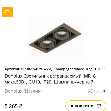
DL18615/02WW-SQ Champagne/Black
134555
Donolux Светильник встраиваемый, MR16,
макс.50Вт, GU10, IP20, Шампань/черный,
D220х105х95 мм, без ла для натяжных
Donolux (Италия)
105 шт.
потолков
5 265 ₽
В КОРЗИНУ