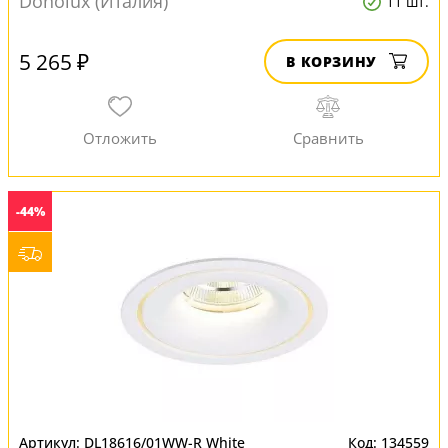
Donolux (Италия)
11 шт.
потолков
5 265 ₽
В КОРЗИНУ
-44%
DL18616/01WW-R White
134559