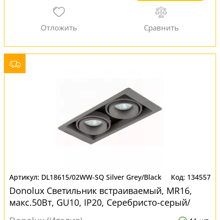
DL18615/02WW-SQ Silver Grey/Black
134557
Donolux Светильник встраиваемый, MR16,
макс.50Вт, GU10, IP20, Серебристо-серый/
черный, D220х105х95 м для натяжных