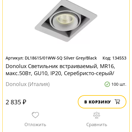
DL18615/01WW-SQ Silver Grey/Black
134553
Donolux Светильник встраиваемый, MR16,
макс.50Вт, GU10, IP20, Серебристо-серый/
черный, D127х105х95 м для натяжных
Donolux (Италия)
100 шт.
потолков
2 835 ₽
В КОРЗИНУ