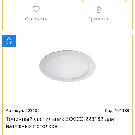
223182
101183
Точечный светильник ZOCCO 223182 для
натяжных потолков