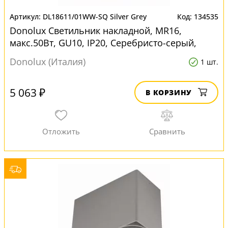
DL18611/01WW-SQ Silver Grey
134535
Donolux Светильник накладной, MR16,
макс.50Вт, GU10, IP20, Серебристо-серый,
D93х93х120 мм, без ламп для натяжных
Donolux (Италия)
1 шт.
потолков
5 063 ₽
В КОРЗИНУ