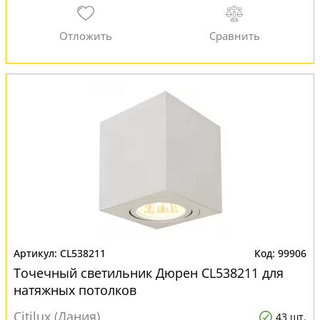
CL538211
99906
Точечный светильник Дюрен CL538211 для
натяжных потолков
Citilux (Дания)
43 шт.