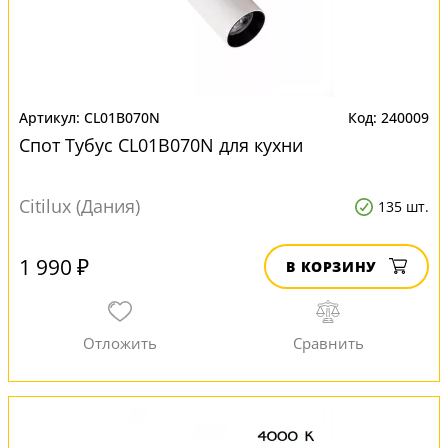
CL01B070N
240009
Спот Тубус CL01B070N для кухни
Citilux (Дания)
135 шт.
1 990 ₽
В КОРЗИНУ