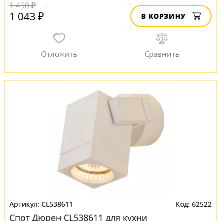
1 490 ₽
1 043 ₽
В КОРЗИНУ
CL538611
62522
Спот Дюрен CL538611 для кухни