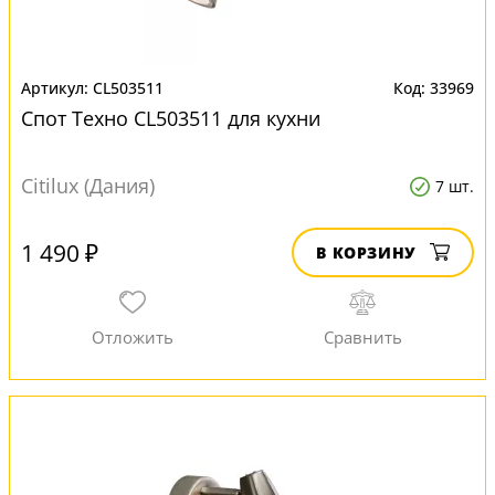
CL503511
33969
Спот Техно CL503511 для кухни
Citilux (Дания)
7 шт.
1 490 ₽
В КОРЗИНУ