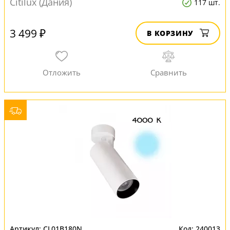
Citilux (Дания)
117 шт.
3 499 ₽
В КОРЗИНУ
CL01B180N
240013