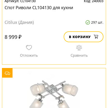
CL104130
240003
Спот Риволи CL104130 для кухни
Citilux (Дания)
297 шт.
8 999 ₽
В КОРЗИНУ