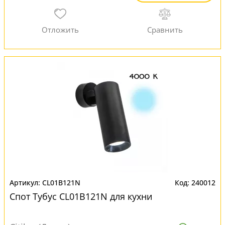
CL01B121N
240012
Спот Тубус CL01B121N для кухни