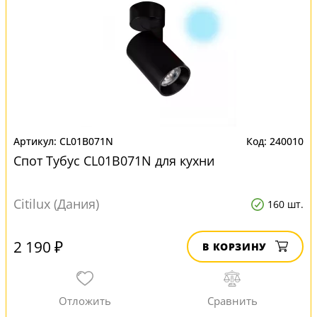
CL01B071N
240010
Спот Тубус CL01B071N для кухни
Citilux (Дания)
160 шт.
2 190 ₽
В КОРЗИНУ