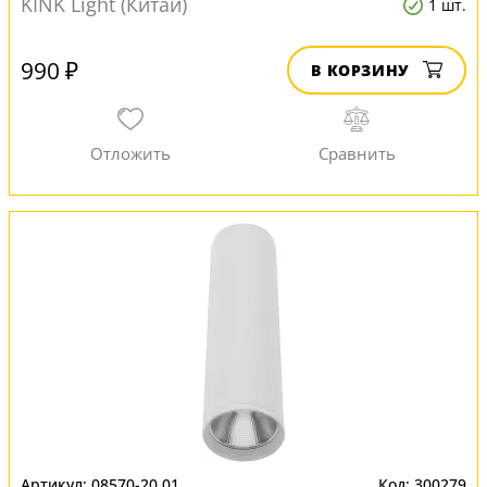
KINK Light (Китай)
1 шт.
990 ₽
В КОРЗИНУ
08570-20,01
300279