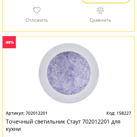
-80%
702012201
158227
Точечный светильник Стаут 702012201 для
кухни