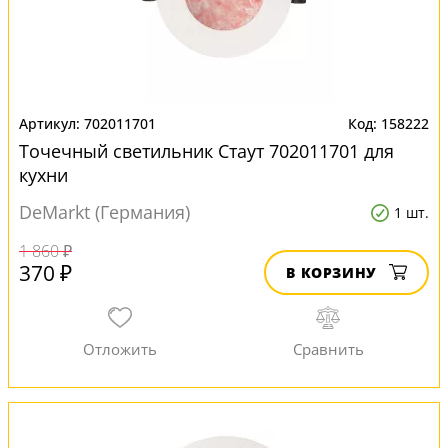
702011701
158222
Точечный светильник Стаут 702011701 для
кухни
DeMarkt (Германия)
1 шт.
1 860 ₽
370 ₽
В КОРЗИНУ