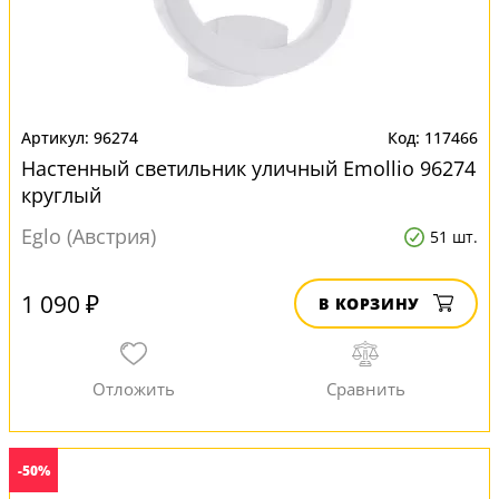
96274
117466
Настенный светильник уличный Emollio 96274
круглый
Eglo (Австрия)
51 шт.
1 090 ₽
В КОРЗИНУ
-50%