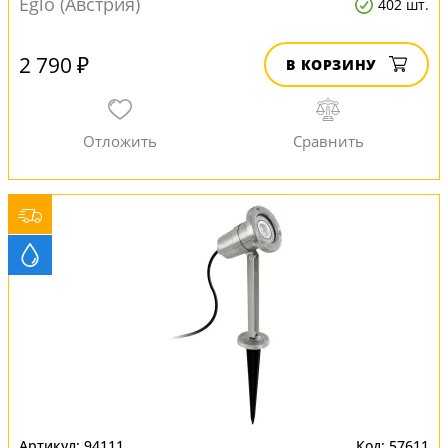
Eglo (Австрия)
402 шт.
2 790 ₽
В КОРЗИНУ
94111
57611