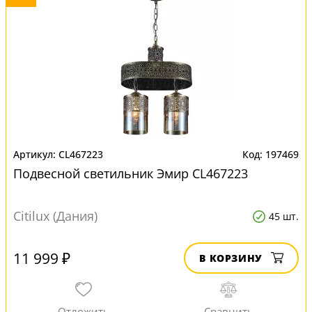
CL467223
197469
Подвесной светильник Эмир CL467223
Citilux (Дания)
45 шт.
11 999 ₽
В КОРЗИНУ