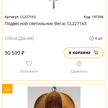
CL227163
197394
Подвесной светильник Вегас CL227163
Citilux (Дания)
4 шт.
90 599 ₽
В КОРЗИНУ