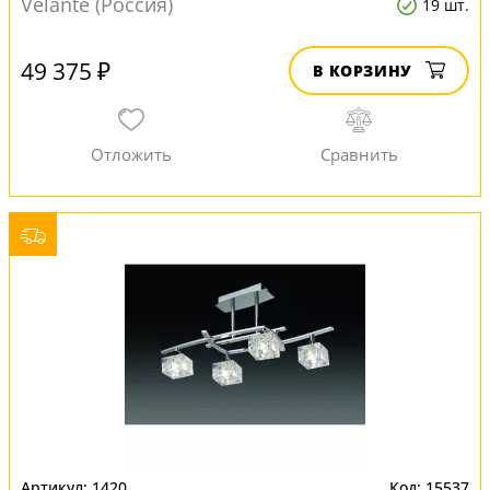
Velante (Россия)
19 шт.
49 375 ₽
В КОРЗИНУ
1420
15537