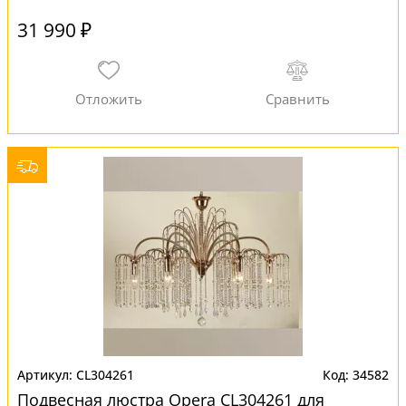
31 990 ₽
CL304261
34582
Подвесная люстра Opera CL304261 для