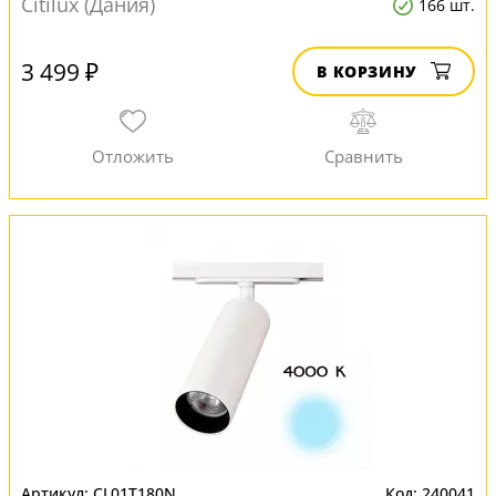
Citilux (Дания)
166 шт.
3 499 ₽
В КОРЗИНУ
CL01T180N
240041