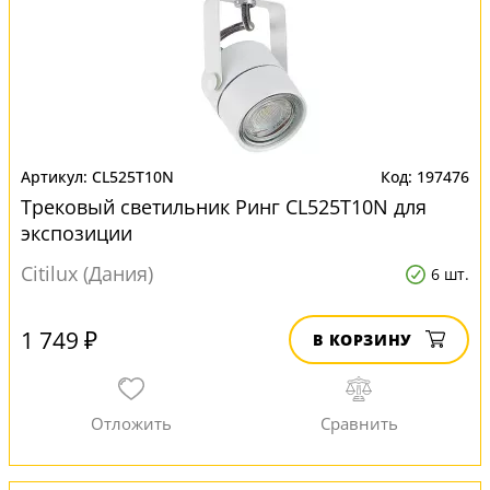
CL525T10N
197476
Трековый светильник Ринг CL525T10N для
экспозиции
Citilux (Дания)
6 шт.
1 749 ₽
В КОРЗИНУ