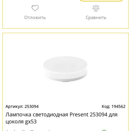
253094
194562
Лампочка светодиодная Present 253094 для
цоколя gx53