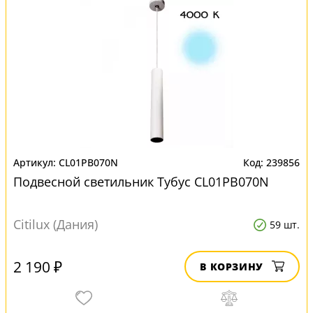
CL01PB070N
239856
Подвесной светильник Тубус CL01PB070N
Citilux (Дания)
59 шт.
2 190 ₽
В КОРЗИНУ