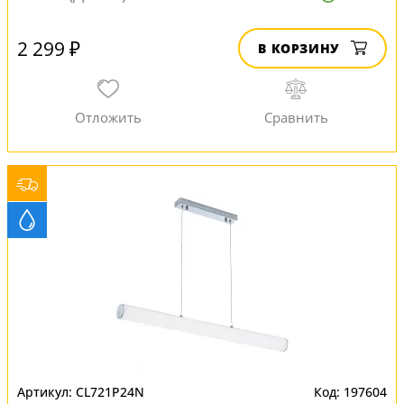
2 299 ₽
В КОРЗИНУ
CL721P24N
197604