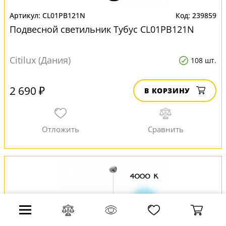
CL01PB121N
239859
Подвесной светильник Тубус CL01PB121N
Citilux (Дания)
108 шт.
2 690 ₽
В КОРЗИНУ