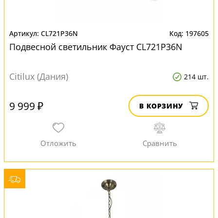
CL721P36N
197605
Подвесной светильник Фауст CL721P36N
Citilux (Дания)
214 шт.
9 999 ₽
В КОРЗИНУ