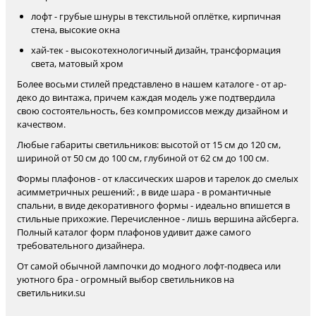
лофт - грубые шнуры в текстильной оплётке, кирпичная
стена, высокие окна
хай-тек - высокотехнологичный дизайн, трансформация
света, матовый хром
Более восьми стилей представлено в нашем каталоге - от ар-
деко до винтажа, причем каждая модель уже подтвердила
свою состоятельность, без компромиссов между дизайном и
качеством.
Любые габариты светильников: высотой от 15 см до 120 см,
шириной от 50 см до 100 см, глубиной от 62 см до 100 см.
Формы плафонов - от классических шаров и тарелок до смелых
асимметричных решений: , в виде шара - в романтичные
спальни, в виде декоративного формы - идеально впишется в
стильные прихожие. Перечисленное - лишь вершина айсберга.
Полный каталог форм плафонов удивит даже самого
требовательного дизайнера.
От самой обычной лампочки до модного лофт-подвеса или
уютного бра - огромный выбор светильников на
светильники.su