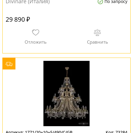
Divinare (Италия)
По запросу
29 890 ₽
1771/20+10+5/490/C/GB
73284