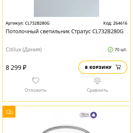
CL732B280G
264616
Потолочный светильник Стратус CL732B280G
Citilux (Дания)
70 шт.
8 299 ₽
В КОРЗИНУ