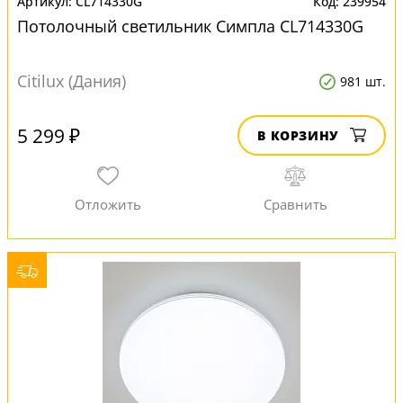
CL714330G
239954
Потолочный светильник Симпла CL714330G
Citilux (Дания)
981 шт.
5 299 ₽
В КОРЗИНУ