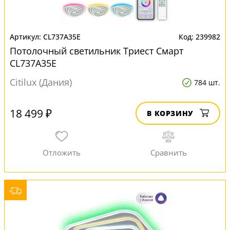
CL737A35E
239982
Потолочный светильник Триест Смарт
CL737A35E
Citilux (Дания)
784 шт.
18 499 ₽
В КОРЗИНУ