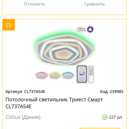
CL737A54E
239985
Потолочный светильник Триест Смарт
CL737A54E
Citilux (Дания)
227 шт.