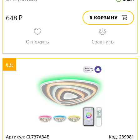
648 ₽
В КОРЗИНУ
CL737A34E
239981