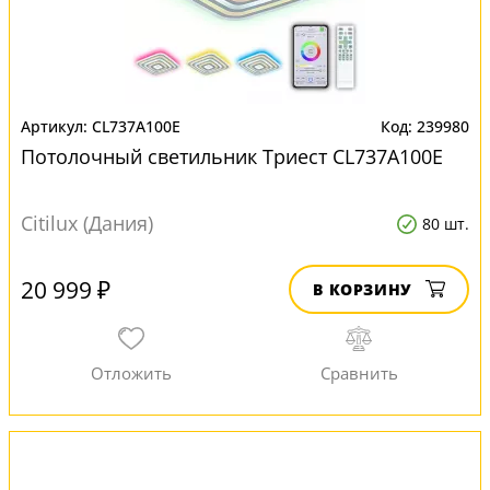
CL737A100E
239980
Потолочный светильник Триест CL737A100E
Citilux (Дания)
80 шт.
20 999 ₽
В КОРЗИНУ