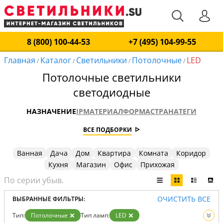
8 (800) 100-44-53
+7 (495) 104-99-55
Главная
Каталог
Светильники
Потолочные
LED
/
/
/
/
Потолочные светильники
светодиодные
НАЗНАЧЕНИЕ
IP
МАТЕРИАЛ
ФОРМА
СТРАНА
ТЕГИ
ВСЕ ПОДБОРКИ
Ванная
Дача
Дом
Квартира
Комната
Коридор
Кухня
Магазин
Офис
Прихожая
ОЧИСТИТЬ ВСЕ
ВЫБРАННЫЕ ФИЛЬТРЫ:
Тип:
Потолочные
Тип ламп:
LED