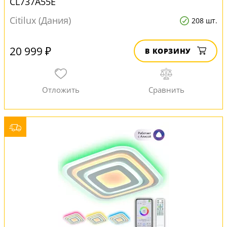
CL737A55E
Citilux (Дания)
208 шт.
20 999 ₽
В КОРЗИНУ