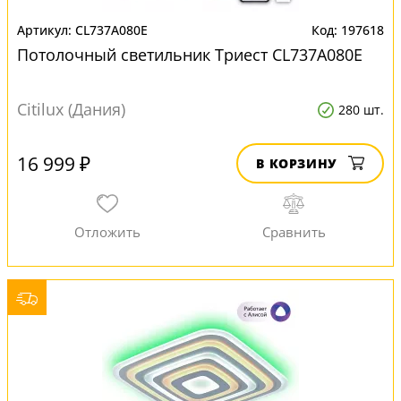
CL737A080E
197618
Потолочный светильник Триест CL737A080E
Citilux (Дания)
280 шт.
16 999 ₽
В КОРЗИНУ