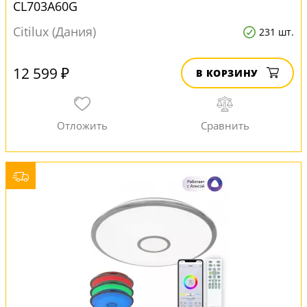
CL703A60G
Citilux (Дания)
231 шт.
12 599 ₽
В КОРЗИНУ