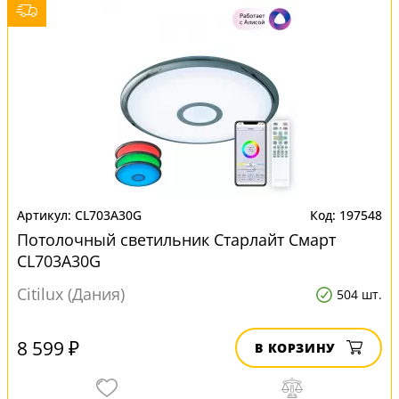
CL703A30G
197548
Потолочный светильник Старлайт Смарт
CL703A30G
Citilux (Дания)
504 шт.
8 599 ₽
В КОРЗИНУ