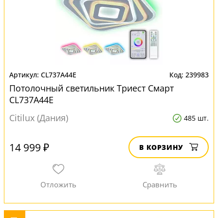
CL737A44E
239983
Потолочный светильник Триест Смарт
CL737A44E
Citilux (Дания)
485 шт.
14 999 ₽
В КОРЗИНУ