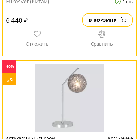
Eurosvet (Китай)
4 шт.
6 440 ₽
В КОРЗИНУ
-40%
01213/1 хром
256666