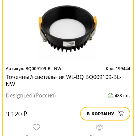
BQ009109-BL-NW
199444
Точечный светильник WL-BQ BQ009109-BL-
NW
DesignLed (Россия)
483 шт.
3 120 ₽
В КОРЗИНУ