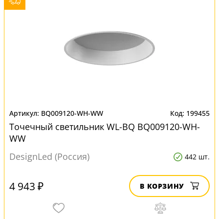
BQ009120-WH-WW
199455
Точечный светильник WL-BQ BQ009120-WH-
WW
DesignLed (Россия)
442 шт.
4 943 ₽
В КОРЗИНУ