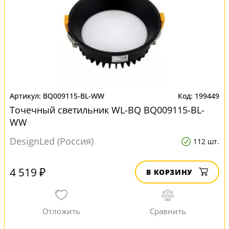
BQ009115-BL-WW
199449
Точечный светильник WL-BQ BQ009115-BL-
WW
DesignLed (Россия)
112 шт.
4 519 ₽
В КОРЗИНУ