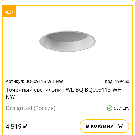
BQ009115-WH-NW
199450
Точечный светильник WL-BQ BQ009115-WH-
NW
DesignLed (Россия)
557 шт.
4 519 ₽
В КОРЗИНУ