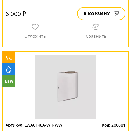
6 000 ₽
В КОРЗИНУ
NEW
LWA0148A-WH-WW
200081