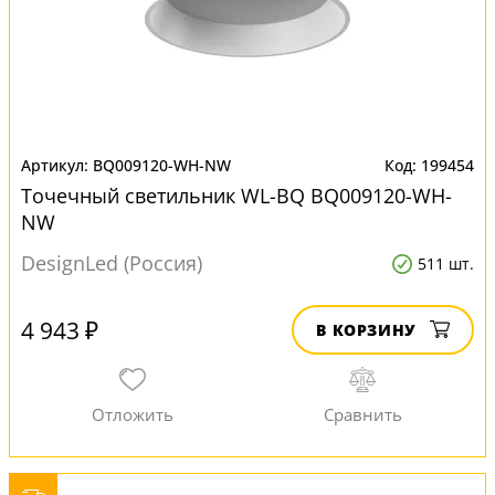
BQ009120-WH-NW
199454
Точечный светильник WL-BQ BQ009120-WH-
NW
DesignLed (Россия)
511 шт.
4 943 ₽
В КОРЗИНУ