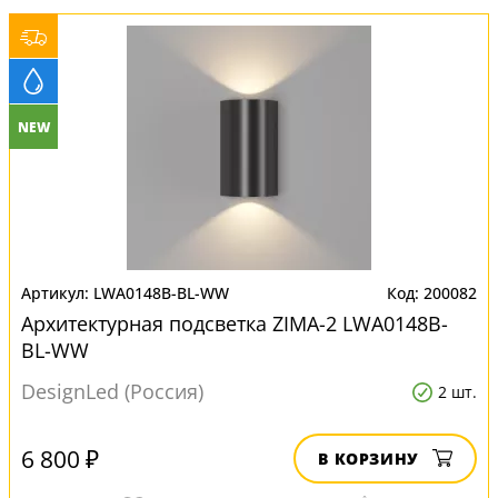
NEW
LWA0148B-BL-WW
200082
Архитектурная подсветка ZIMA-2 LWA0148B-
BL-WW
DesignLed (Россия)
2 шт.
6 800 ₽
В КОРЗИНУ