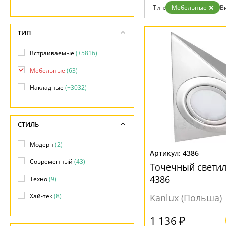
Фло
Тип:
Мебельные
В
Хай 
Главная
Доставка и оплата
ТИП
Гарантия
Возврат
Встраиваемые
(+5816)
Отзывы
Установка
Мебельные
(63)
Дизайнерам
Накладные
(+3032)
Бренды
Контакты
СТИЛЬ
Модерн
(2)
4386
Современный
(43)
Точечный светил
4386
Техно
(9)
Хай-тек
(8)
Kanlux (Польша)
1 136 ₽