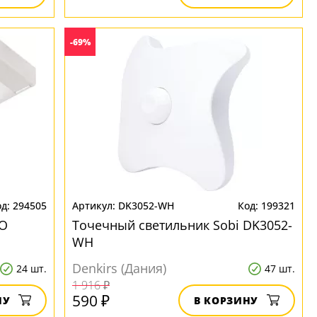
-69%
294505
DK3052-WH
199321
CO
Точечный светильник Sobi DK3052-
WH
Denkirs (Дания)
24 шт.
47 шт.
1 916 ₽
590 ₽
НУ
В КОРЗИНУ