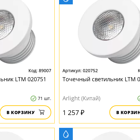
89007
020752
ьник LTM 020751
Точечный светильник LTM 
Arlight (Китай)
71 шт.
1 257 ₽
В КОРЗИНУ
В КОРЗИ