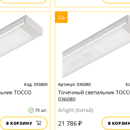
293800
036080
льник TOCCO
Точечный светильник TOC
036080
Arlight (Китай)
70 шт.
21 786 ₽
В КОРЗИНУ
В КОРЗИ