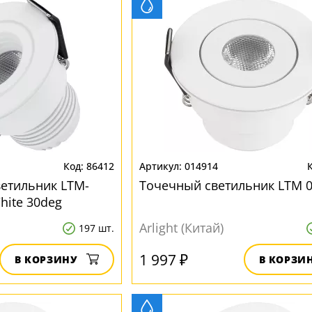
86412
014914
етильник LTM-
Точечный светильник LTM 
ite 30deg
Arlight (Китай)
197 шт.
1 997 ₽
В КОРЗИНУ
В КОРЗИ