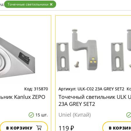
ристика
Золото
ид:
Точечные светильники
тек
Бренд
Прозрачные
Хром
MW-Light
Черные
OmniLux
ST-Luce
315870
ULK-C02 23A GREY SET2
ьник Kanlux ZEPO
Точечный светильник ULK U
23A GREY SET2
Uniel (Китай)
15 шт.
119 ₽
В КОРЗИНУ
В КОРЗИ