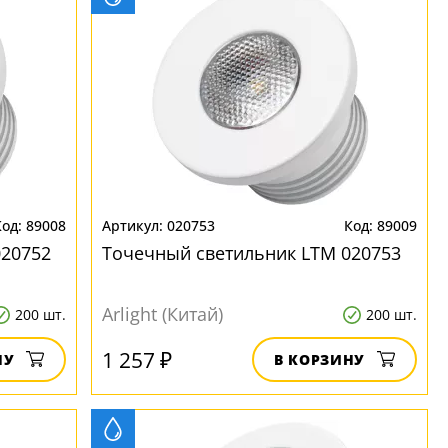
89008
020753
89009
020752
Точечный светильник LTM 020753
Arlight (Китай)
200 шт.
200 шт.
1 257 ₽
НУ
В КОРЗИНУ