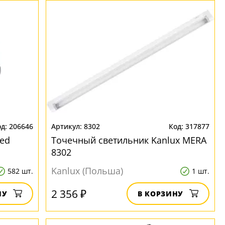
206646
8302
317877
ed
Точечный светильник Kanlux MERA
8302
Kanlux (Польша)
582 шт.
1 шт.
2 356 ₽
НУ
В КОРЗИНУ