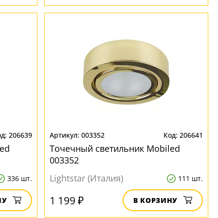
206639
003352
206641
ed
Точечный светильник Mobiled
003352
Lightstar (Италия)
336 шт.
111 шт.
1 199 ₽
НУ
В КОРЗИНУ