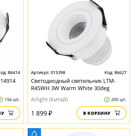
86414
015398
86627
014914
Светодиодный светильник LTM-
R45WH 3W Warm White 30deg
Arlight (Китай)
156 шт.
200 шт.
1 899 ₽
НУ
В КОРЗИНУ