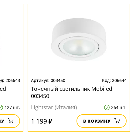
206643
003450
206644
ed
Точечный светильник Mobiled
003450
Lightstar (Италия)
127 шт.
264 шт.
1 199 ₽
НУ
В КОРЗИНУ