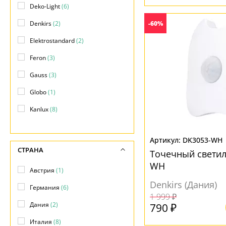
Deko-Light
(6)
Черный
(4)
-
Матовый
(40)
МАТЕРИАЛ
-60%
Denkirs
(2)
Прозрачный
(12)
Elektrostandard
(2)
Металл
(35)
Feron
(3)
НАПРАВЛЕНИЕ
Пластик
(20)
Gauss
(3)
Вверх
(1)
ПОВЕРХНОСТЬ
Globo
(1)
Вниз
(29)
Глянцевый
(3)
Kanlux
(8)
МАТЕРИАЛ
Зеркальный хром
(1)
Lightstar
(8)
DK3053-WH
Матовый
(42)
Uniel
(15)
Без плафона
(1)
СТРАНА
Точечный светил
Прозрачный
(1)
Металл
(19)
WH
Австрия
(1)
Пластик
(16)
Denkirs (Дания)
Германия
(6)
1 999 ₽
Стекло
(20)
Дания
(2)
790 ₽
Италия
(8)
ЦВЕТ ПЛАФОНОВ