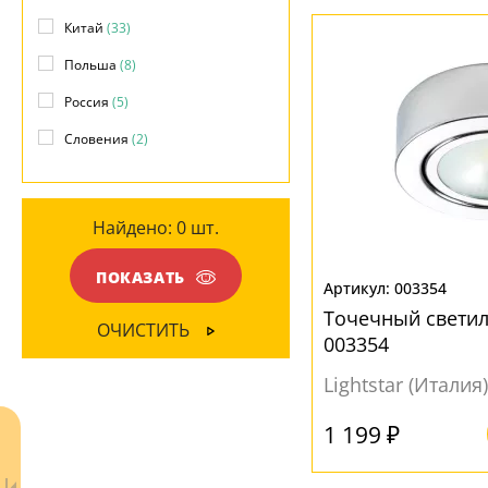
Китай
(33)
Белый
(46)
Польша
(8)
Бронза
(1)
Россия
(5)
Желтый
(1)
Словения
(2)
Коричневый
(1)
Матовый
(1)
Прозрачный
Найдено:
(13)
0
шт.
Серый
(3)
ПОКАЗАТЬ
003354
Точечный светил
ОЧИСТИТЬ
003354
Lightstar (Италия)
1 199 ₽