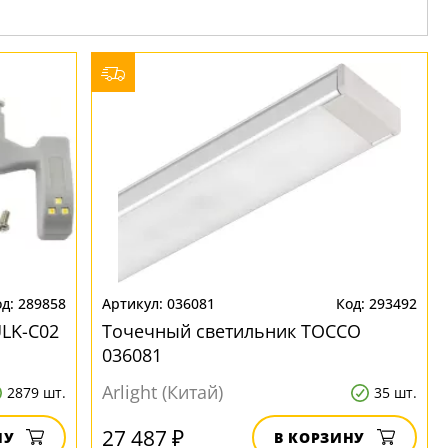
289858
036081
293492
LK-C02
Точечный светильник TOCCO
036081
Arlight (Китай)
2879 шт.
35 шт.
27 487 ₽
НУ
В КОРЗИНУ