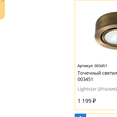
003451
Точечный светил
Ваш регион:
Москва
003451
8 (800) 100-44-53
- бесплатно по России
Lightstar (Италия)
+7 (495) 104-99-55
- бесплатная доставка
1 199 ₽