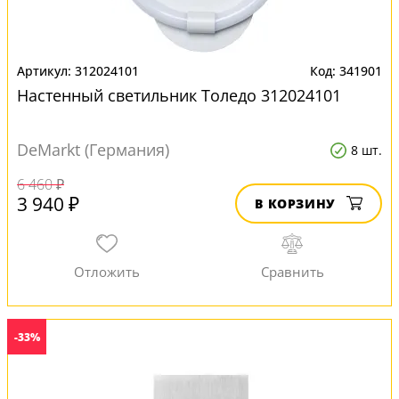
312024101
341901
Настенный светильник Толедо 312024101
DeMarkt (Германия)
8 шт.
6 460 ₽
3 940 ₽
В КОРЗИНУ
-33%