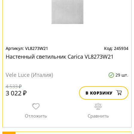
VL8273W21
245934
Настенный светильник Сarica VL8273W21
Vele Luce (Италия)
29 шт.
4 533 ₽
3 022 ₽
В КОРЗИНУ