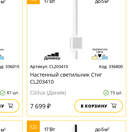
336015
CL203410
336800
Настенный светильник Стиг
CL203410
Citilux (Дания)
87 шт.
73 шт.
7 699 ₽
НУ
В КОРЗИНУ