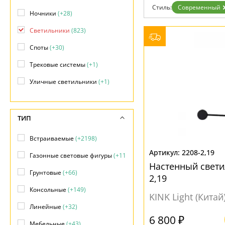
Фло
Стиль:
Современный
Хай 
Ночники
(+28)
Главная
Светильники
(823)
Доставка и оплата
Гарантия
Споты
(+30)
Возврат
Отзывы
Трековые системы
(+1)
Установка
Дизайнерам
Уличные светильники
(+1)
Бренды
Контакты
ТИП
Встраиваемые
(+2198)
2208-2,19
Газонные световые фигуры
(+11)
Настенный свети
Грунтовые
(+66)
2,19
Консольные
(+149)
KINK Light (Китай
Линейные
(+32)
6 800 ₽
Мебельные
(+43)