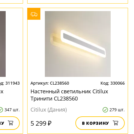
311943
CL238560
330066
ux
Настенный светильник Citilux
Тринити CL238560
Citilux (Дания)
347 шт.
279 шт.
5 299 ₽
НУ
В КОРЗИНУ