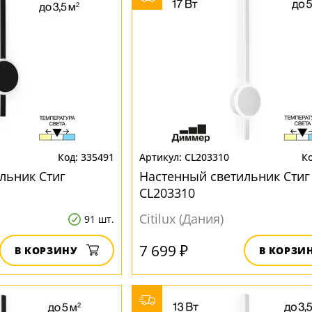
335491
CL203310
льник Стиг
Настенный светильник Стиг
CL203310
Citilux (Дания)
91 шт.
7 699 ₽
В КОРЗИНУ
В КОРЗИ