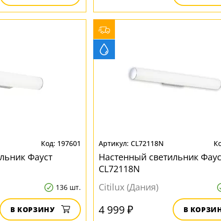
197601
CL72118N
льник Фауст
Настенный светильник Фаус
CL72118N
Citilux (Дания)
136 шт.
4 999 ₽
В КОРЗИНУ
В КОРЗИ