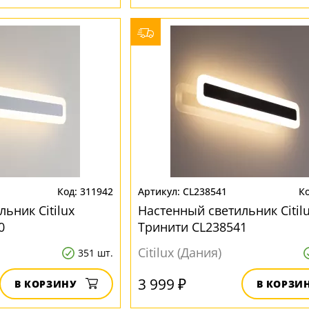
311942
CL238541
ьник Citilux
Настенный светильник Citil
0
Тринити CL238541
Citilux (Дания)
351 шт.
3 999 ₽
В КОРЗИНУ
В КОРЗИ