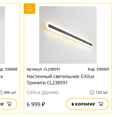
330068
CL238591
330069
ux
Настенный светильник Citilux
Тринити CL238591
Citilux (Дания)
496 шт.
125 шт.
6 999 ₽
НУ
В КОРЗИНУ