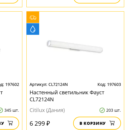
197602
CL72124N
197603
т
Настенный светильник Фауст
CL72124N
Citilux (Дания)
345 шт.
203 шт.
6 299 ₽
НУ
В КОРЗИНУ