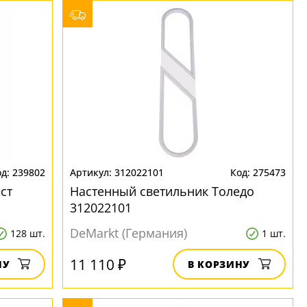
239802
312022101
275473
ст
Настенный светильник Толедо
312022101
DeMarkt (Германия)
128 шт.
1 шт.
11 110 ₽
НУ
В КОРЗИНУ