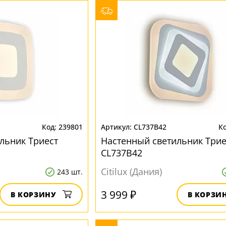
239801
CL737B42
льник Триест
Настенный светильник Трие
CL737B42
Citilux (Дания)
243 шт.
3 999 ₽
В КОРЗИНУ
В КОРЗИ