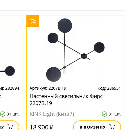
282894
2207B,19
286531
с
Настенный светильник Фирс
2207B,19
KINK Light (Китай)
31 шт.
31 шт.
18 900 ₽
НУ
В КОРЗИНУ