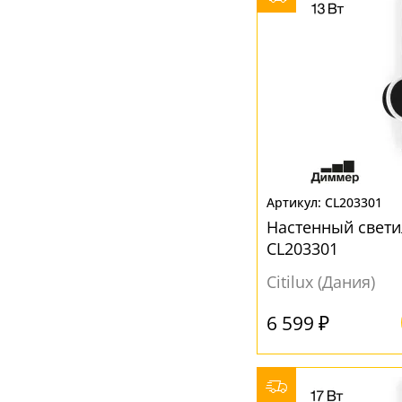
Lampex
(18)
Матовый
(6)
LArte Luce
(1)
Никель
(2)
Leucos
(5)
Оранжевый
(2)
LGO
(1)
Прозрачный
(73)
Lightstar
(28)
Разноцветный
(4)
Loft It
(20)
Серебро
(1)
Lucide
(2)
Серебрянный
(1)
CL203301
Lumion
(16)
Настенный свети
Серый
(33)
CL203301
Lussole
(13)
Синий
(2)
Mantra
(43)
Citilux (Дания)
Хром
(6)
Mantra Tecnico
(16)
6 599 ₽
Черный
(107)
Maytoni
(57)
Янтарный
(1)
MM Lampadari
(4)
Moderli
(3)