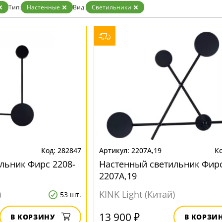
ристика
Золото
Тип:
Настенные
Вид:
Светильники
тек
Бренд
Прозрачные
Хром
MW-Light
Черные
OmniLux
ST-Luce
282847
2207A,19
льник Фирс 2208-
Настенный светильник Фир
2207A,19
)
KINK Light (Китай)
53 шт.
13 900 ₽
В КОРЗИНУ
В КОРЗИ