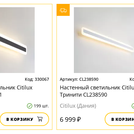
330067
CL238590
ьник Citilux
Настенный светильник Citil
1
Тринити CL238590
Citilux (Дания)
199 шт.
6 999 ₽
В КОРЗИНУ
В КОРЗИ