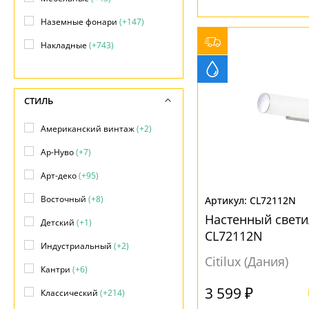
Наземные фонари
(+147)
Накладные
(+743)
Настенно-потолочные
(+490)
Настенные
(824)
СТИЛЬ
Настольные
(+8)
Американский винтаж
(+2)
Подвесные
(+3563)
Ар-Нуво
(+7)
Подводные
(+14)
Арт-деко
(+95)
Подсветка объектов
(+255)
Восточный
(+8)
CL72112N
Потолочные
(+1256)
Настенный свети
Детский
(+1)
Прожекторы
(+222)
CL72112N
Индустриальный
(+2)
Фасадные
(+274)
Citilux (Дания)
Кантри
(+6)
3 599 ₽
Классический
(+214)