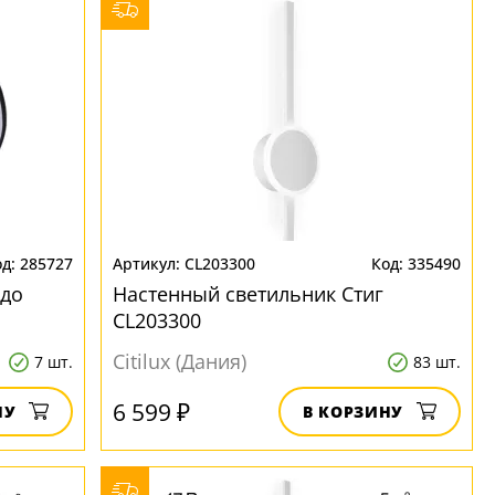
285727
CL203300
335490
едо
Настенный светильник Стиг
CL203300
Citilux (Дания)
7 шт.
83 шт.
6 599 ₽
НУ
В КОРЗИНУ