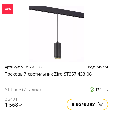
-30%
ST357.433.06
245724
Трековый светильник Ziro ST357.433.06
ST Luce (Италия)
174 шт.
2 240 ₽
1 568 ₽
В КОРЗИНУ