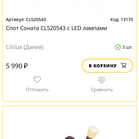
CL520543
13170
Спот Соната CL520543 с LED лампами
Citilux (Дания)
3 шт.
5 990 ₽
В КОРЗИНУ