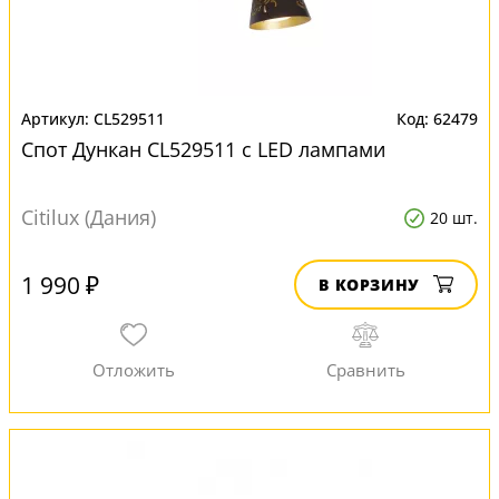
CL529511
62479
Спот Дункан CL529511 с LED лампами
Citilux (Дания)
20 шт.
1 990 ₽
В КОРЗИНУ