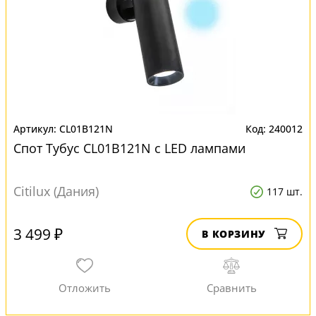
CL01B121N
240012
Спот Тубус CL01B121N с LED лампами
Citilux (Дания)
117 шт.
3 499 ₽
В КОРЗИНУ