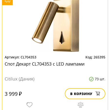
CL704353
265395
Спот Декарт CL704353 с LED лампами
Citilux (Дания)
73 шт.
3 999 ₽
В КОРЗИНУ