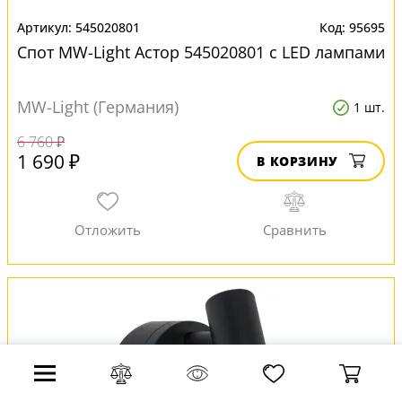
545020801
95695
Спот MW-Light Астор 545020801 с LED лампами
MW-Light (Германия)
1 шт.
6 760 ₽
1 690 ₽
В КОРЗИНУ