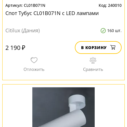
CL01B071N
240010
Спот Тубус CL01B071N с LED лампами
Citilux (Дания)
160 шт.
2 190 ₽
В КОРЗИНУ