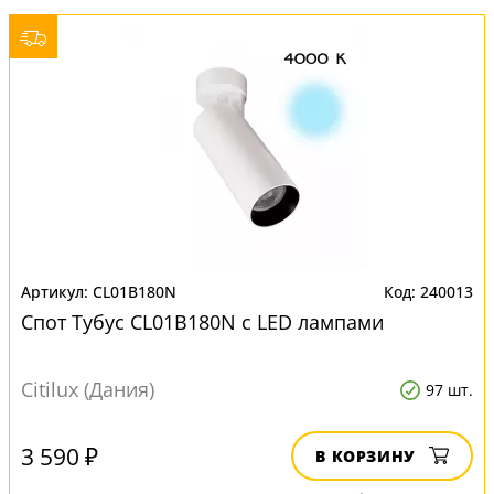
CL01B180N
240013
Спот Тубус CL01B180N с LED лампами
Citilux (Дания)
97 шт.
3 590 ₽
В КОРЗИНУ