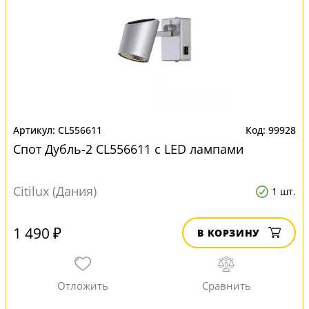
CL556611
99928
Спот Дубль-2 CL556611 с LED лампами
Citilux (Дания)
1 шт.
1 490 ₽
В КОРЗИНУ