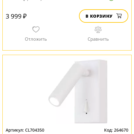
3 999 ₽
В КОРЗИНУ
CL704350
264670