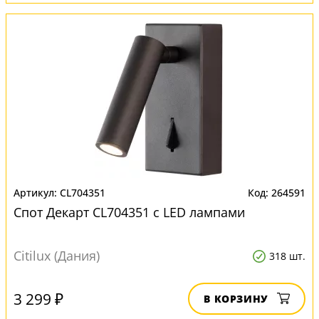
CL704351
264591
Спот Декарт CL704351 с LED лампами
Citilux (Дания)
318 шт.
3 299 ₽
В КОРЗИНУ