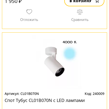
1 950 ₽
В КОРЗИНУ
CL01B070N
240009
Спот Тубус CL01B070N с LED лампами