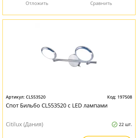
CL553520
197508
Спот Бильбо CL553520 с LED лампами
Citilux (Дания)
22 шт.