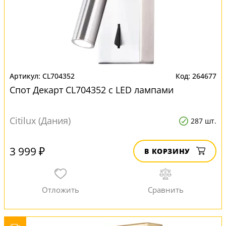
CL704352
264677
Спот Декарт CL704352 с LED лампами
Citilux (Дания)
287 шт.
3 999 ₽
В КОРЗИНУ