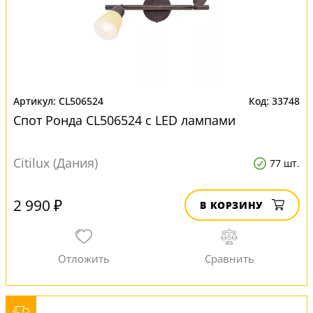
CL506524
33748
Спот Ронда CL506524 с LED лампами
Citilux (Дания)
77 шт.
2 990 ₽
В КОРЗИНУ