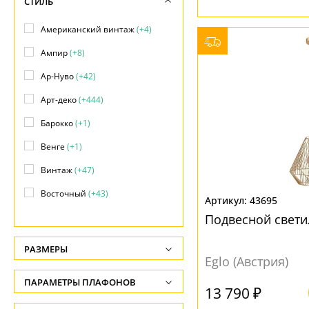
СТИЛЬ
Американский винтаж
(+4)
Ампир
(+8)
Ар-Нуво
(+42)
Арт-деко
(+444)
Барокко
(+1)
Венге
(+1)
Винтаж
(+47)
Восточный
(+43)
43695
Замковый
(+169)
Подвесной свети
Индустриальный
(+89)
РАЗМЕРЫ
Eglo (Австрия)
Кантри
(+120)
Высота, см
ПАРАМЕТРЫ ПЛАФОНОВ
Классический
(+863)
-
13 790 ₽