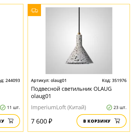
244093
olaug01
351976
Подвесной светильник OLAUG
olaug01
ImperiumLoft (Китай)
11 шт.
23 шт.
7 600 ₽
НУ
В КОРЗИНУ