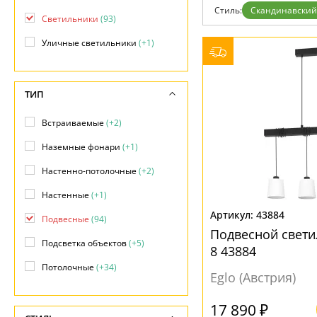
Фло
Стиль:
Скандинавский
Хай 
Светильники
(93)
Главная
Уличные светильники
(+1)
Доставка и оплата
Гарантия
Возврат
Отзывы
ТИП
Установка
Дизайнерам
Встраиваемые
(+2)
Бренды
Контакты
Наземные фонари
(+1)
Настенно-потолочные
(+2)
Настенные
(+1)
43884
Подвесные
(94)
Подвесной свет
Подсветка объектов
(+5)
8 43884
Потолочные
(+34)
Eglo (Австрия)
17 890 ₽