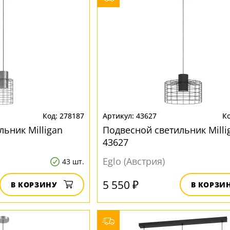
278187
43627
ьник Milligan
Подвесной светильник Milli
43627
Eglo (Австрия)
43 шт.
5 550 ₽
В КОРЗИНУ
В КОРЗИ