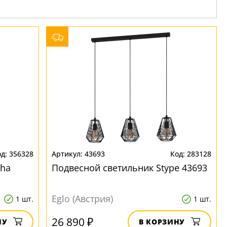
356328
43693
283128
tha
Подвесной светильник Stype 43693
Eglo (Австрия)
1 шт.
1 шт.
26 890 ₽
НУ
В КОРЗИНУ