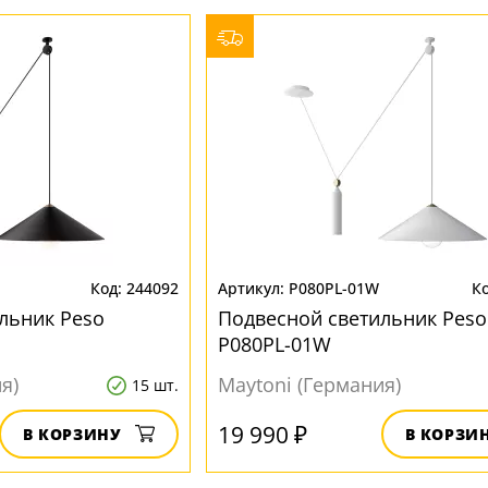
244092
P080PL-01W
льник Peso
Подвесной светильник Peso
P080PL-01W
я)
Maytoni (Германия)
15 шт.
19 990 ₽
В КОРЗИНУ
В КОРЗИ