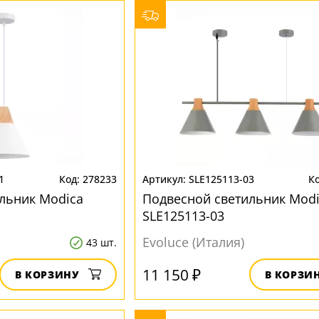
1
278233
SLE125113-03
льник Modica
Подвесной светильник Modi
SLE125113-03
Evoluce (Италия)
43 шт.
11 150 ₽
В КОРЗИНУ
В КОРЗИ