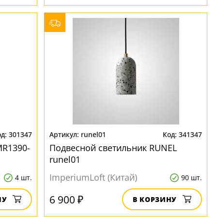
301347
runel01
341347
MR1390-
Подвесной светильник RUNEL
runel01
ImperiumLoft (Китай)
4 шт.
90 шт.
6 900 ₽
НУ
В КОРЗИНУ