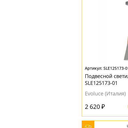
Прозрачный
(6)
Розовый
(2)
Серый
(19)
Хром
(3)
Черный
(23)
Янтарный
(1)
SLE125173-0
Подвесной свети
SLE125173-01
Evoluce (Италия)
2 620 ₽