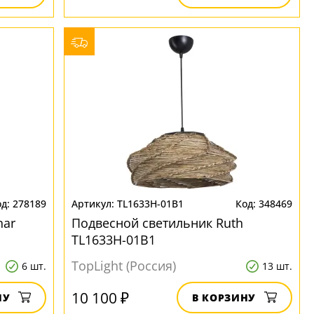
278189
TL1633H-01B1
348469
nar
Подвесной светильник Ruth
TL1633H-01B1
TopLight (Россия)
6 шт.
13 шт.
10 100 ₽
НУ
В КОРЗИНУ