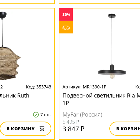
-30%
B2
353743
MR1390-1P
льник Ruth
Подвесной светильник Ria 
1P
MyFar (Россия)
7 шт.
5 495 ₽
3 847 ₽
В КОРЗИНУ
В КОРЗИ