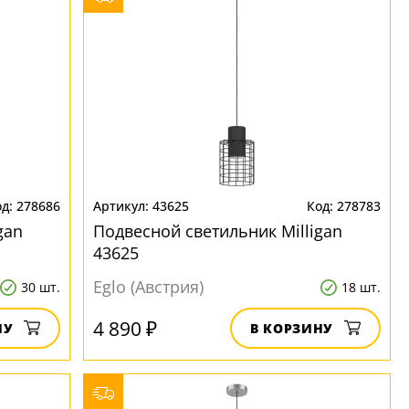
278686
43625
278783
gan
Подвесной светильник Milligan
43625
Eglo (Австрия)
30 шт.
18 шт.
4 890 ₽
НУ
В КОРЗИНУ