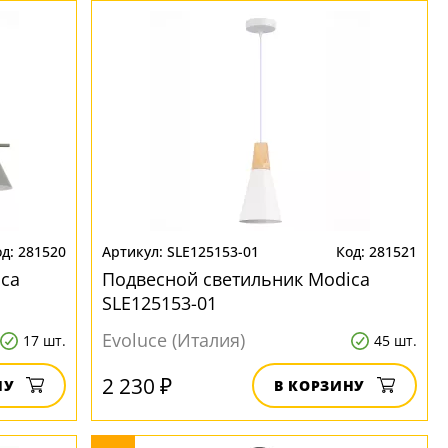
281520
SLE125153-01
281521
ca
Подвесной светильник Modica
SLE125153-01
Evoluce (Италия)
17 шт.
45 шт.
2 230 ₽
НУ
В КОРЗИНУ