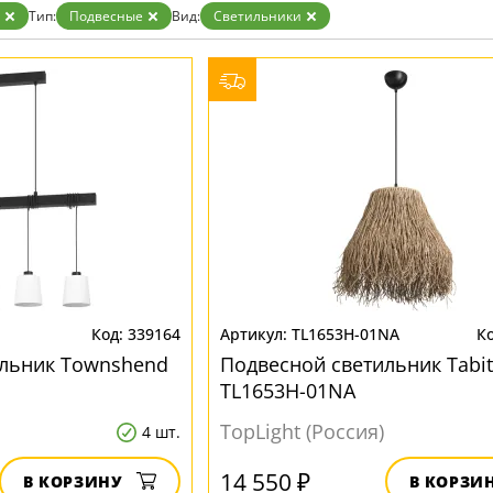
ристика
Золото
Тип:
Подвесные
Вид:
Светильники
тек
Бренд
Прозрачные
Хром
MW-Light
Черные
OmniLux
ST-Luce
339164
TL1653H-01NA
ильник Townshend
Подвесной светильник Tabi
TL1653H-01NA
TopLight (Россия)
4 шт.
14 550 ₽
В КОРЗИНУ
В КОРЗИ