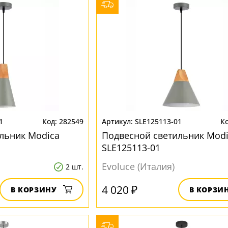
1
282549
SLE125113-01
льник Modica
Подвесной светильник Modi
SLE125113-01
Evoluce (Италия)
2 шт.
4 020 ₽
В КОРЗИНУ
В КОРЗИ