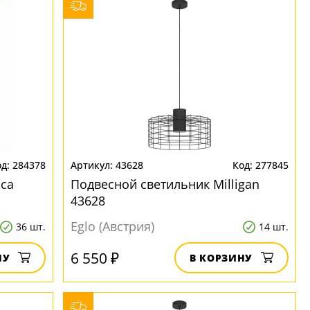
284378
43628
277845
ca
Подвесной светильник Milligan
43628
Eglo (Австрия)
36 шт.
14 шт.
6 550 ₽
НУ
В КОРЗИНУ