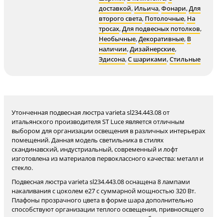
доставкой
,
Ильича
,
Фонари
,
Для
второго света
,
Потолочные
,
На
тросах
,
Для подвесных потолков
,
Необычные
,
Декоративные
,
В
наличии
,
Дизайнерские
,
Эдисона
,
С шариками
,
Стильные
Утонченная подвесная люстра varieta sl234.443.08 от
итальянского производителя ST Luce является отличным
выбором для организации освещения в различных интерьерах
помещений. Данная модель светильника в стилях
скандинавский, индустриальный, современный и лофт
изготовлена из материалов первоклассного качества: металл и
стекло.
Подвесная люстра varieta sl234.443.08 оснащена 8 лампами
накаливания с цоколем e27 с суммарной мощностью 320 Вт.
Плафоны прозрачного цвета в форме шара дополнительно
способствуют организации теплого освещения, привносящего