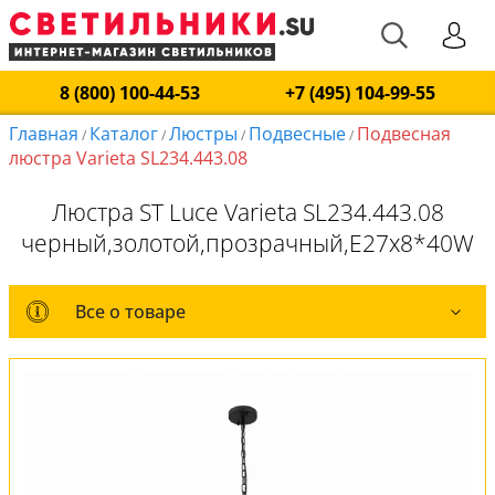
8 (800) 100-44-53
+7 (495) 104-99-55
Главная
Каталог
Люстры
Подвесные
Подвесная
/
/
/
/
люстра Varieta SL234.443.08
Люстра ST Luce Varieta SL234.443.08
черный,золотой,прозрачный,E27x8*40W
Все о товаре
Все о товаре
Комплект лампочек
Вся коллекция