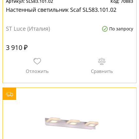
SL583.101.02
70883
Настенный светильник Scaf SL583.101.02
ST Luce (Италия)
По запросу
3 910 ₽