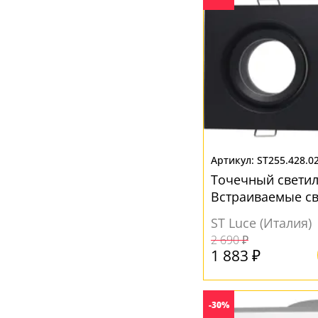
ST255.428.0
Точечный свети
Встраиваемые с
ST255.428.02
ST Luce (Италия)
2 690 ₽
1 883 ₽
-30%