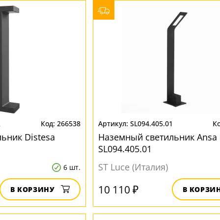
2
266538
SL094.405.01
ьник Distesa
Наземный светильник Ansa
SL094.405.01
ST Luce (Италия)
6 шт.
10 110 ₽
В КОРЗИНУ
В КОРЗИ