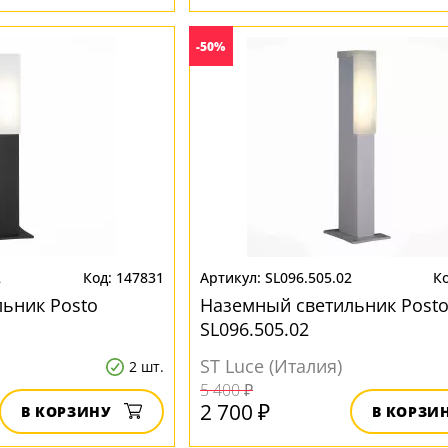
-50%
2
147831
SL096.505.02
ьник Posto
Наземный светильник Post
SL096.505.02
ST Luce (Италия)
2 шт.
5 400 ₽
2 700 ₽
В КОРЗИНУ
В КОРЗИ