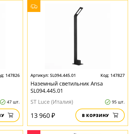
147826
SL094.445.01
147827
Наземный светильник Ansa
SL094.445.01
ST Luce (Италия)
47 шт.
95 шт.
13 960 ₽
НУ
В КОРЗИНУ