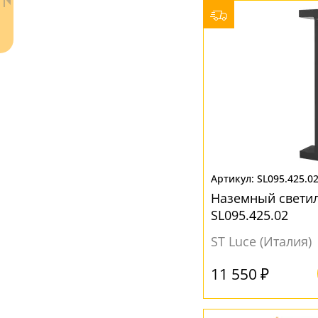
ЦВЕТ ПЛАФОНОВ
Белый
(36)
Прозрачный
(14)
Серый
(5)
Черный
(23)
SL095.425.0
Наземный светил
Ваш регион:
Москва
SL095.425.02
8 (800) 100-44-53
- бесплатно по России
ST Luce (Италия)
+7 (495) 104-99-55
- бесплатная доставка
11 550 ₽