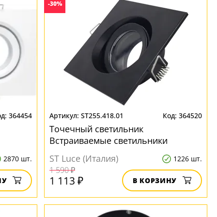
-30%
364454
ST255.418.01
364520
Точечный светильник
Встраиваемые светильники
ST255.418.01
ST Luce (Италия)
2870 шт.
1226 шт.
1 590 ₽
1 113 ₽
НУ
В КОРЗИНУ