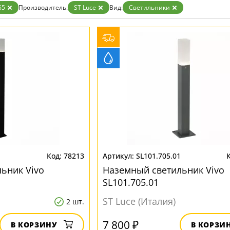
ристика
Золото
65
Производитель:
ST Luce
Вид:
Светильники
тек
Бренд
Прозрачные
Хром
MW-Light
Черные
OmniLux
ST-Luce
1
78213
SL101.705.01
ьник Vivo
Наземный светильник Vivo
SL101.705.01
ST Luce (Италия)
2 шт.
7 800 ₽
В КОРЗИНУ
В КОРЗИ