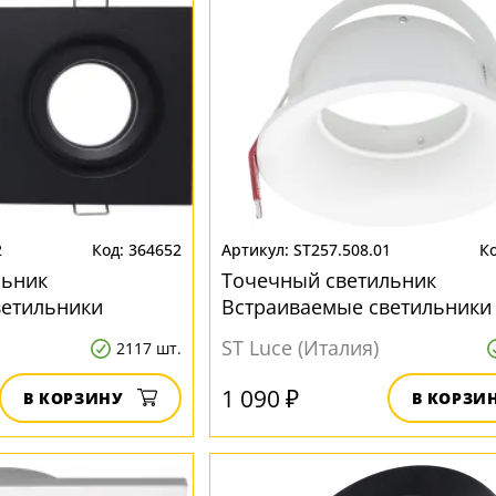
2
364652
ST257.508.01
льник
Точечный светильник
ветильники
Встраиваемые светильники
ST257.508.01
ST Luce (Италия)
2117 шт.
1 090 ₽
В КОРЗИНУ
В КОРЗИ