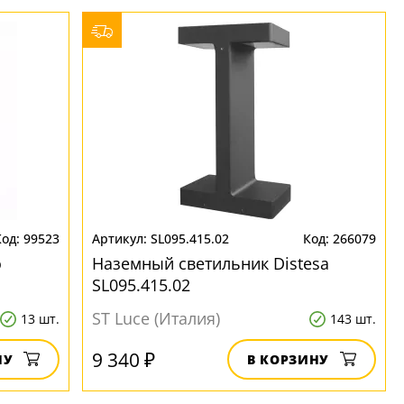
99523
SL095.415.02
266079
o
Наземный светильник Distesa
SL095.415.02
ST Luce (Италия)
13 шт.
143 шт.
9 340 ₽
НУ
В КОРЗИНУ