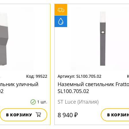
2
99522
SL100.705.02
ильник уличный
Наземный светильник Fratt
02
SL100.705.02
ST Luce (Италия)
1 шт.
8 940 ₽
В КОРЗИНУ
В КОРЗИ