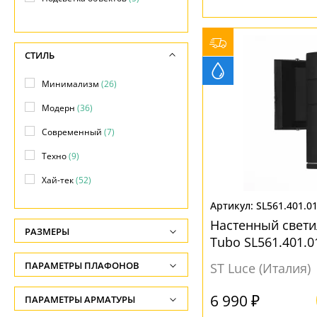
Потолочные
(1)
Фасадные
(20)
СТИЛЬ
Фонари
(1)
Минимализм
(26)
Модерн
(36)
Современный
(7)
Техно
(9)
Хай-тек
(52)
SL561.401.0
Настенный свет
РАЗМЕРЫ
Tubo SL561.401.0
Высота, см
ПАРАМЕТРЫ ПЛАФОНОВ
ST Luce (Италия)
-
ФОРМА ПЛАФОНА
6 990 ₽
ПАРАМЕТРЫ АРМАТУРЫ
Глубина, см