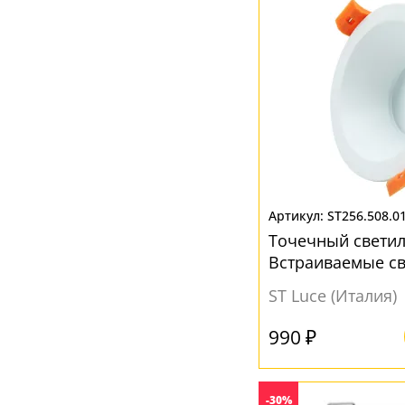
ST256.508.0
Точечный свети
Встраиваемые с
ST256.508.01
ST Luce (Италия)
990 ₽
-30%