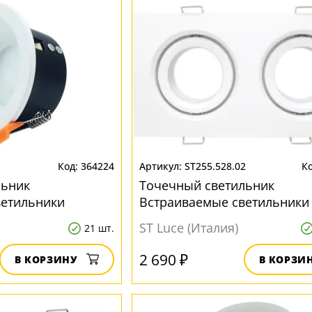
1
364224
ST255.528.02
льник
Точечный светильник
ветильники
Встраиваемые светильники
ST255.528.02
ST Luce (Италия)
21 шт.
2 690 ₽
В КОРЗИНУ
В КОРЗИ