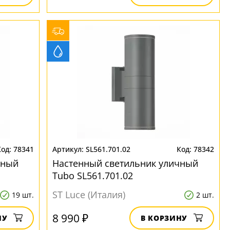
78341
SL561.701.02
78342
чный
Настенный светильник уличный
Tubo SL561.701.02
ST Luce (Италия)
19 шт.
2 шт.
8 990 ₽
НУ
В КОРЗИНУ