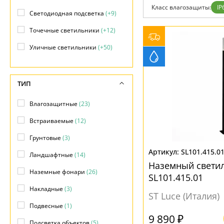
Фло
Класс влагозащиты:
IP
Хай 
Светодиодная подсветка
(+9)
Главная
Точечные светильники
(+12)
Доставка и оплата
Гарантия
Уличные светильники
(+50)
Возврат
Отзывы
Установка
Дизайнерам
ТИП
Бренды
Контакты
Влагозащитные
(23)
Встраиваемые
(12)
Грунтовые
(3)
SL101.415.0
Ландшафтные
(14)
Наземный светил
Наземные фонари
(26)
SL101.415.01
Накладные
(3)
ST Luce (Италия)
Подвесные
(1)
9 890 ₽
Подсветка объектов
(5)