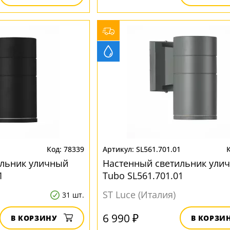
1
78339
SL561.701.01
ильник уличный
Настенный светильник ули
1
Tubo SL561.701.01
ST Luce (Италия)
31 шт.
6 990 ₽
В КОРЗИНУ
В КОРЗИ