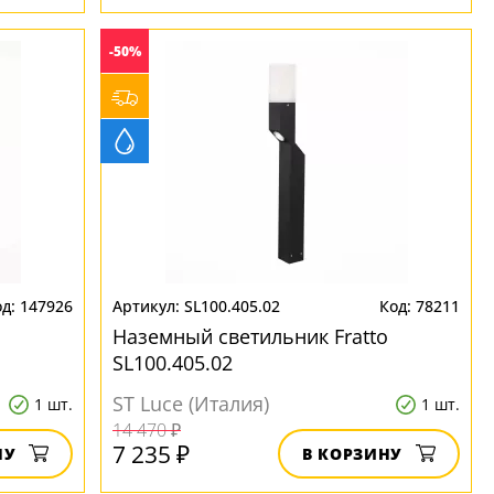
-50%
147926
SL100.405.02
78211
o
Наземный светильник Fratto
SL100.405.02
ST Luce (Италия)
1 шт.
1 шт.
14 470 ₽
7 235 ₽
НУ
В КОРЗИНУ