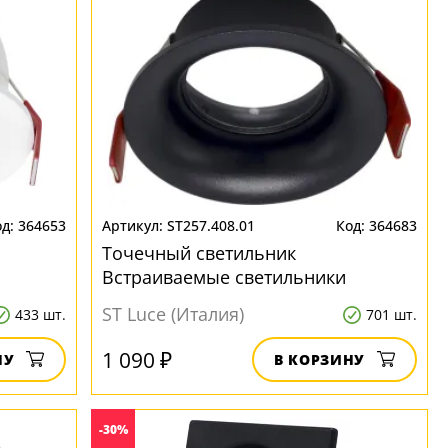
364653
ST257.408.01
364683
Точечный светильник
Встраиваемые светильники
ST257.408.01
ST Luce (Италия)
433 шт.
701 шт.
1 090 ₽
НУ
В КОРЗИНУ
-30%