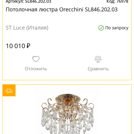
SL846.202.03
76978
Потолочная люстра Orecchini SL846.202.03
ST Luce (Италия)
По запросу
10 010 ₽