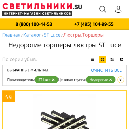
8 (800) 100-44-53
+7 (495) 104-99-55
Главная
Каталог
ST Luce
Люстры,Торшеры
/
/
/
Недорогие торшеры люстры ST Luce
ОЧИСТИТЬ ВСЕ
ВЫБРАННЫЕ ФИЛЬТРЫ:
Производитель:
ST Luce
Ценовая группа:
Недорогие
Вид:
Люстры
Торшеры