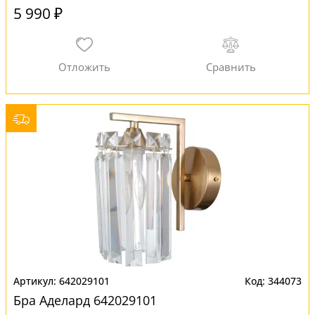
5 990 ₽
642029101
344073
Бра Аделард 642029101