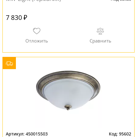
7 830 ₽
450015503
95602