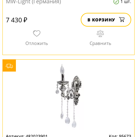
MW-Light (Германия)
1 шт.
7 430 ₽
В КОРЗИНУ
482023901
95673