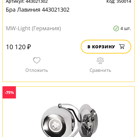
443021302
350014
Бра Лавиния 443021302
MW-Light (Германия)
4 шт.
10 120 ₽
В КОРЗИНУ
-75%