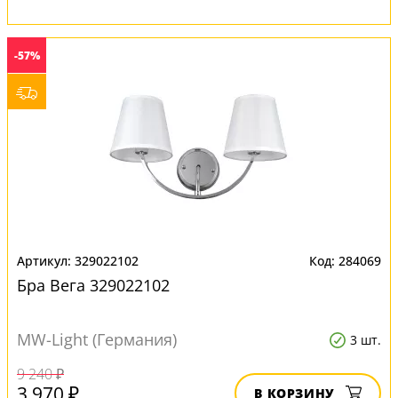
-57%
329022102
284069
Бра Вега 329022102
MW-Light (Германия)
3 шт.
9 240 ₽
3 970 ₽
В КОРЗИНУ