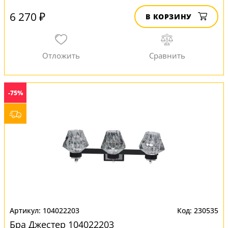
6 270 ₽
В КОРЗИНУ
-75%
104022203
230535
Бра Джестер 104022203