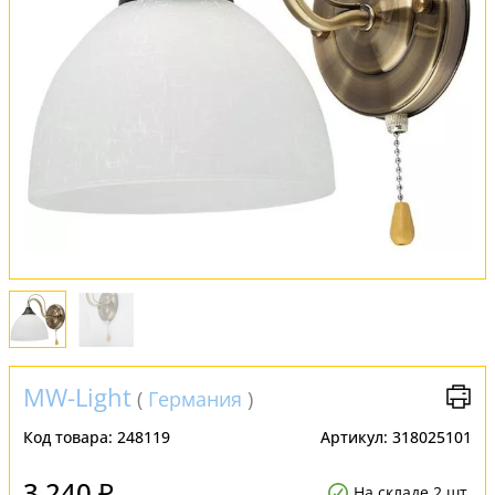
Обмен и возврат
Установка
FAQ
Отзывы
MW-Light
(
Германия
)
Код товара:
248119
Артикул:
318025101
3 240 ₽
На складе 2 шт.