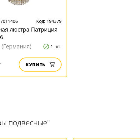
47011406
Код: 194379
ная люстра Патриция
6
 (Германия)
1 шт.
₽
КУПИТЬ
ры подвесные"