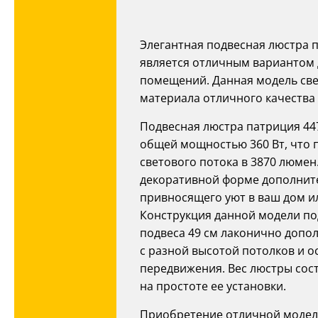
Элегантная подвесная люстра 
является отличным вариантом 
помещений. Данная модель свет
материала отличного качества 
Подвесная люстра патриция 44
общей мощностью 360 Вт, что 
светового потока в 3870 люмен
декоративной форме дополните
привносящего уют в ваш дом и
Ваш регион:
Москва
Конструкция данной модели по
8 (800) 100-44-53
- бесплатно по России
подвеса 49 см лаконично доп
+7 (495) 104-99-55
с разной высотой потолков и о
- бесплатная доставка
передвижения. Вес люстры сост
на простоте ее установки.
Приобретение отличной модели