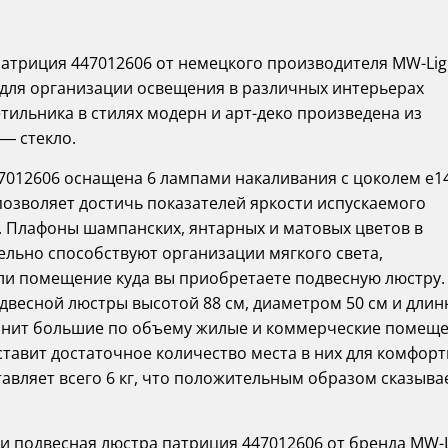
патриция 447012606 от немецкого производителя MW-Lig
для организации освещения в различных интерьерах
ильника в стилях модерн и арт-деко произведена из
— стекло.
7012606 оснащена 6 лампами накаливания с цоколем e14
позволяет достичь показателей яркости испускаемого
. Плафоны шампанских, янтарных и матовых цветов в
льно способствуют организации мягкого света,
ли помещение куда вы приобретаете подвесную люстру.
двесной люстры высотой 88 см, диаметром 50 см и длин
олнит большие по объему жилые и коммерческие помещ
ставит достаточное количество места в них для комфор
авляет всего 6 кг, что положительным образом сказыва
 подвесная люстра патриция 447012606 от бренда MW-L