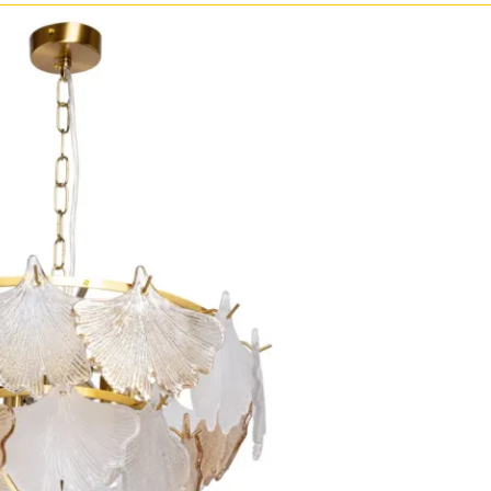
ристика
Золото
тек
Бренд
Прозрачные
Хром
MW-Light
Черные
OmniLux
ST-Luce