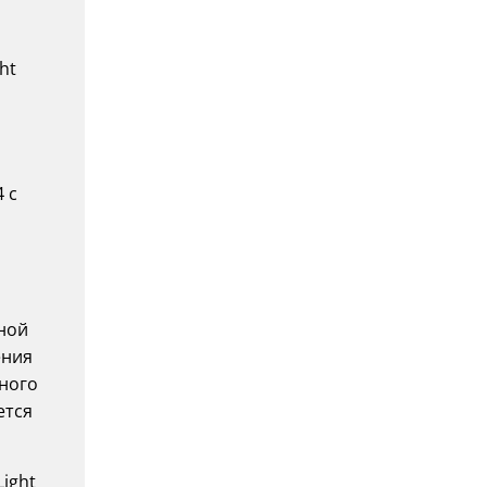
ht
 с
ной
ения
тного
ется
ight