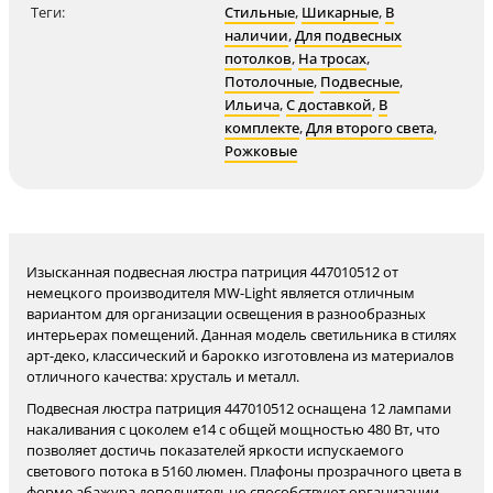
Теги:
Стильные
,
Шикарные
,
В
наличии
,
Для подвесных
потолков
,
На тросах
,
Потолочные
,
Подвесные
,
Ильича
,
С доставкой
,
В
комплекте
,
Для второго света
,
Рожковые
Изысканная подвесная люстра патриция 447010512 от
немецкого производителя MW-Light является отличным
вариантом для организации освещения в разнообразных
интерьерах помещений. Данная модель светильника в стилях
арт-деко, классический и барокко изготовлена из материалов
отличного качества: хрусталь и металл.
Подвесная люстра патриция 447010512 оснащена 12 лампами
накаливания с цоколем e14 с общей мощностью 480 Вт, что
позволяет достичь показателей яркости испускаемого
светового потока в 5160 люмен. Плафоны прозрачного цвета в
форме абажура дополнительно способствуют организации