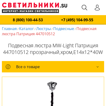
8 (800) 100-44-53
+7 (495) 104-99-55
Главная
Каталог
Люстры
Подвесные
Подвесная
/
/
/
/
люстра Патриция 447010512
Подвесная люстра MW-Light Патриция
447010512 прозрачный,хром,E14x12*40W
Все о товаре
Все о товаре
Комплект лампочек
Вся коллекция