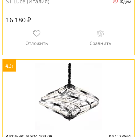
ST Luce (Италия)
Ждем
16 180 ₽
SL924.103.08
78561