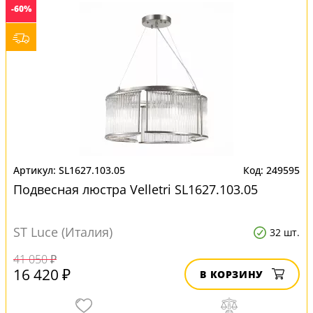
-60%
SL1627.103.05
249595
Подвесная люстра Velletri SL1627.103.05
ST Luce (Италия)
32 шт.
41 050 ₽
16 420 ₽
В КОРЗИНУ