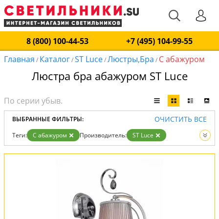
8 (800) 100-44-53
+7 (495) 104-99-55
Главная
Каталог
ST Luce
Люстры,Бра
С абажуром
/
/
/
/
Люстра бра абажуром ST Luce
ОЧИСТИТЬ ВСЕ
ВЫБРАННЫЕ ФИЛЬТРЫ:
Теги:
С абажуром
Производитель:
ST Luce
Вид:
Люстры
Бра