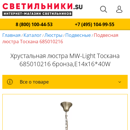
8 (800) 100-44-53
+7 (495) 104-99-55
Главная
Каталог
Люстры
Подвесные
Подвесная
/
/
/
/
люстра Тоскана 685010216
Хрустальная люстра MW-Light Тоскана
685010216 бронза,E14x16*40W
Все о товаре
Все о товаре
Комплект лампочек
Вся коллекция