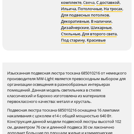
комплекте
,
Свеча
,
С доставкой
,
Ильича
,
Потолочные
,
На тросах
,
Для подвесных потолков
,
Декоративные
,
В наличии
,
Дизайнерские
,
Шикарные
,
Стильные
,
Для второго света
,
Под старину
,
Красивые
Изысканная подвесная люстра тоскана 685010216 от немецкого
производителя MW-Light является превосходным выбором для
организации освещения в разнообразных интерьерах
помещений. Данная модель светильника в стилях
классический и барокко изготовлена из материалов
первоклассного качества: металл и хрусталь.
Подвесная люстра тоскана 685010216 оснащена 16 лампами
накаливания с цоколем e14 с общей мощностью 640 Вт.
Конструкция данной модели подвесной люстры высотой 102
см, диаметром 76 см и длинной подвеса 30 см лаконично
дополнит большие по площади жилые и коммерческие