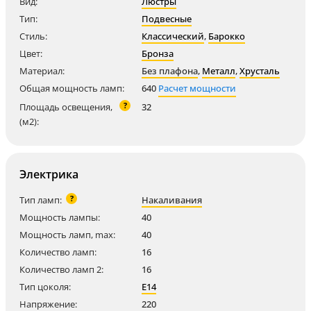
Вид:
Люстры
Тип:
Подвесные
Стиль:
Классический
,
Барокко
Цвет:
Бронза
Материал:
Без плафона
,
Металл
,
Хрусталь
Общая мощность ламп:
640
Расчет мощности
?
Площадь освещения,
32
(м2):
Электрика
?
Тип ламп:
Накаливания
Мощность лампы:
40
Мощность ламп, max:
40
Количество ламп:
16
Количество ламп 2:
16
Тип цоколя:
E14
Напряжение:
220