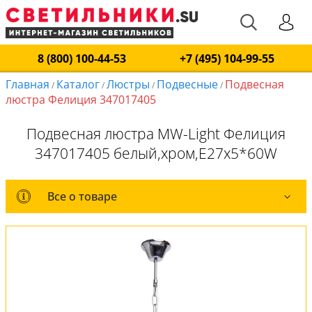
8 (800) 100-44-53
+7 (495) 104-99-55
Главная
Каталог
Люстры
Подвесные
Подвесная
/
/
/
/
люстра Фелиция 347017405
Подвесная люстра MW-Light Фелиция
347017405 белый,хром,E27x5*60W
Все о товаре
Все о товаре
Комплект лампочек
Вся коллекция