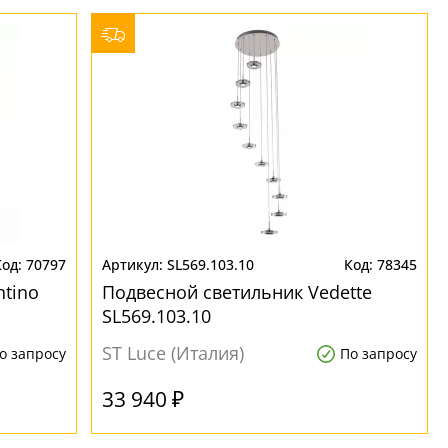
70797
SL569.103.10
78345
ntino
Подвесной светильник Vedette
SL569.103.10
ST Luce (Италия)
о запросу
По запросу
33 940 ₽