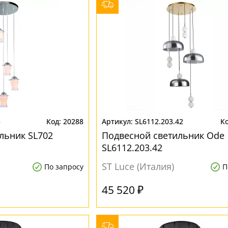
5
20288
SL6112.203.42
льник SL702
Подвесной светильник Ode
SL6112.203.42
ST Luce (Италия)
По запросу
П
45 520 ₽