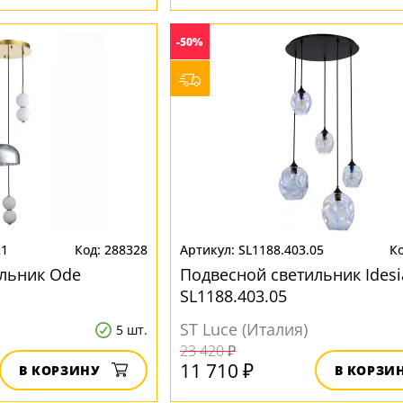
-50%
21
288328
SL1188.403.05
льник Ode
Подвесной светильник Idesi
SL1188.403.05
ST Luce (Италия)
5 шт.
23 420 ₽
11 710 ₽
В КОРЗИНУ
В КОРЗИ