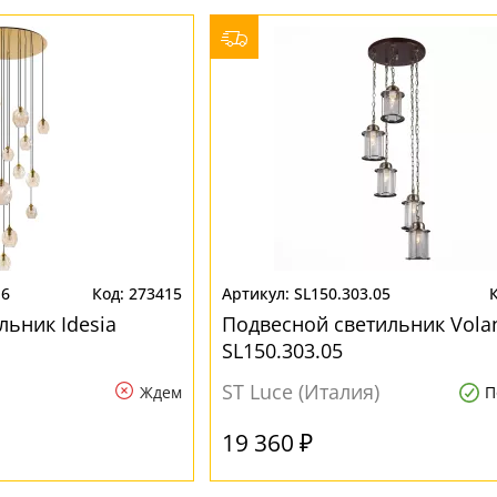
16
273415
SL150.303.05
льник Idesia
Подвесной светильник Vola
SL150.303.05
ST Luce (Италия)
Ждем
П
19 360 ₽