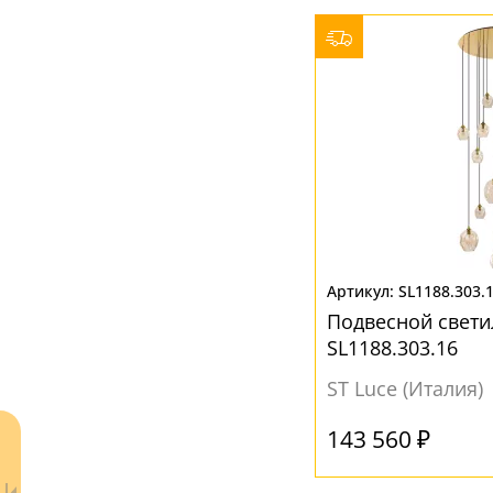
МАТЕРИАЛ
Акрил
(3)
Без плафона
(7)
Металл
(10)
Пластик
(1)
Стекло
(29)
Хрусталь
(3)
SL1188.303.
Подвесной свети
ЦВЕТ ПЛАФОНОВ
SL1188.303.16
ST Luce (Италия)
Белый
(10)
Дымчатый
(2)
143 560 ₽
Желтый
(3)