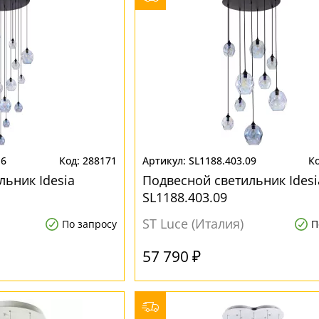
16
288171
SL1188.403.09
льник Idesia
Подвесной светильник Idesi
SL1188.403.09
ST Luce (Италия)
По запросу
П
57 790 ₽