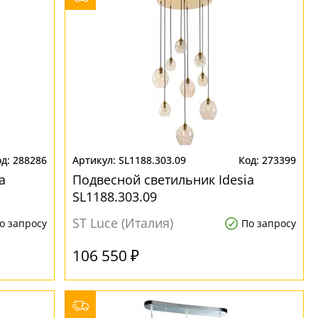
288286
SL1188.303.09
273399
a
Подвесной светильник Idesia
SL1188.303.09
ST Luce (Италия)
о запросу
По запросу
106 550 ₽