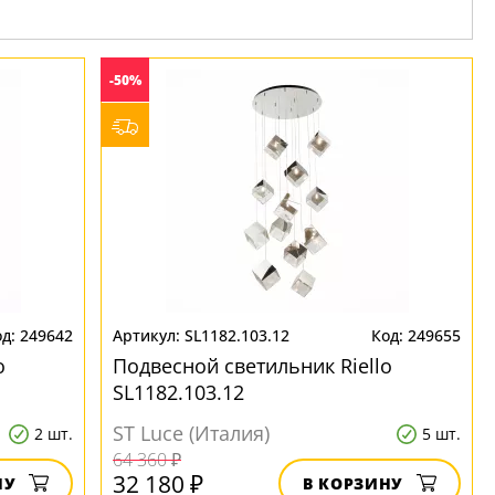
-50%
249642
SL1182.103.12
249655
o
Подвесной светильник Riello
SL1182.103.12
ST Luce (Италия)
2 шт.
5 шт.
64 360 ₽
32 180 ₽
НУ
В КОРЗИНУ