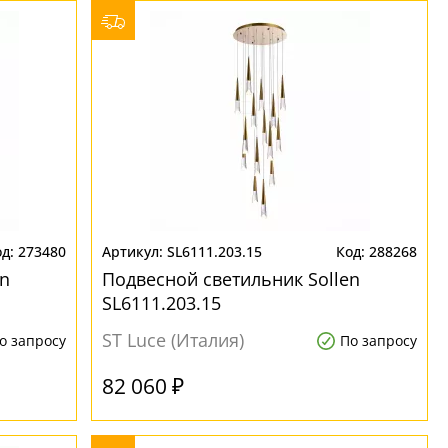
273480
SL6111.203.15
288268
en
Подвесной светильник Sollen
SL6111.203.15
ST Luce (Италия)
о запросу
По запросу
82 060 ₽