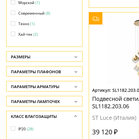
Морской
(1)
Современный
(8)
Техно
(1)
Хай-тек
(2)
РАЗМЕРЫ
Высота, см
ПАРАМЕТРЫ ПЛАФОНОВ
-
ФОРМА ПЛАФОНА
ПАРАМЕТРЫ АРМАТУРЫ
Ширина, см
SL1182.203.
-
Декоративный
(15)
Подвесной светил
ЦВЕТ АРМАТУРЫ
ПАРАМЕТРЫ ЛАМПОЧЕК
SL1182.203.06
Диаметр, см
Конус
(2)
Количество ламп
Белый
(2)
КЛАСС ВЛАГОЗАЩИТЫ
-
ST Luce (Италия)
Круг
(1)
-
Бронза
(1)
Длина, см
IP20
(28)
Круглый
(1)
39 120 ₽
Общая мощность ламп
Золото
(7)
-