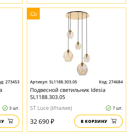
273453
SL1188.303.05
274684
a
Подвесной светильник Idesia
SL1188.303.05
ST Luce (Италия)
3 шт.
7 шт.
32 690 ₽
НУ
В КОРЗИНУ