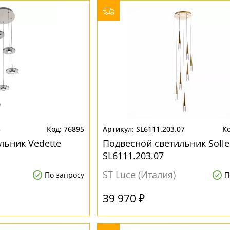
5
76895
SL6111.203.07
льник Vedette
Подвесной светильник Soll
SL6111.203.07
ST Luce (Италия)
По запросу
П
39 970 ₽