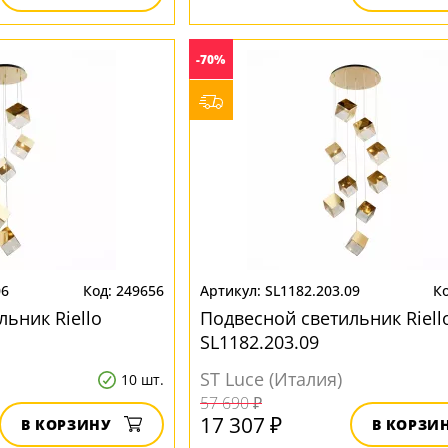
-70%
06
249656
SL1182.203.09
ьник Riello
Подвесной светильник Riell
SL1182.203.09
ST Luce (Италия)
10 шт.
57 690 ₽
17 307 ₽
В КОРЗИНУ
В КОРЗИ