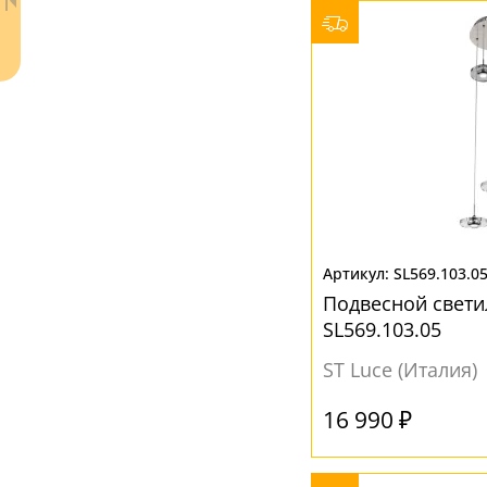
Золото
(2)
Коньячный
(3)
Прозрачный
(21)
Разноцветный
(3)
Серый
(6)
SL569.103.0
Подвесной свети
Ваш регион:
Москва
SL569.103.05
8 (800) 100-44-53
- бесплатно по России
ST Luce (Италия)
+7 (495) 104-99-55
- бесплатная доставка
16 990 ₽