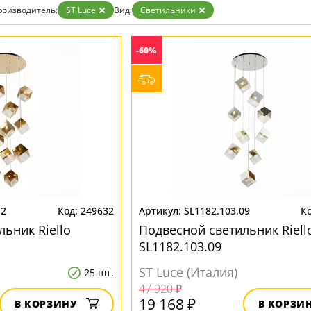
ристика
Золото
роизводитель:
ST Luce
Вид:
Светильники
тек
Бренд
Прозрачные
Хром
MW-Light
Черные
-60%
OmniLux
ST-Luce
12
249632
SL1182.103.09
ьник Riello
Подвесной светильник Riell
SL1182.103.09
ST Luce (Италия)
25 шт.
47 920 ₽
19 168 ₽
В КОРЗИНУ
В КОРЗИ