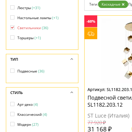
Фло
Теги:
Каскадные
П
Хай 
Люстры
(+31)
Главная
Настольные лампы
(+1)
Доставка и оплата
-60%
Гарантия
Светильники
(36)
Возврат
Отзывы
Торшеры
(+1)
Установка
Дизайнерам
Бренды
Контакты
ТИП
Подвесные
(36)
SL1182.203.
СТИЛЬ
Подвесной светил
SL1182.203.12
Арт-деко
(4)
Классический
(4)
ST Luce (Италия)
77 920 ₽
Модерн
(27)
31 168 ₽