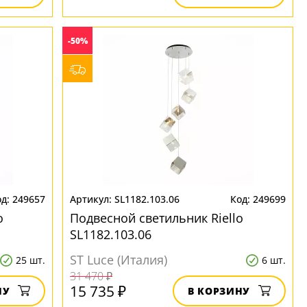
-50%
249657
SL1182.103.06
249699
o
Подвесной светильник Riello
SL1182.103.06
ST Luce (Италия)
25 шт.
6 шт.
31 470 ₽
15 735 ₽
НУ
В КОРЗИНУ