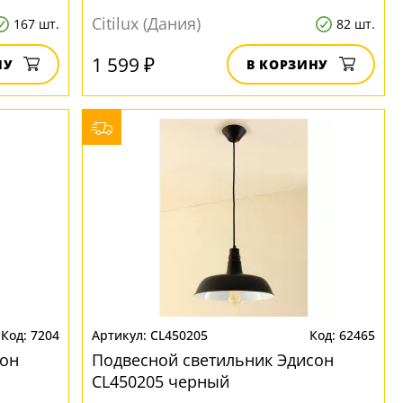
Citilux (Дания)
167 шт.
82 шт.
1 599 ₽
НУ
В КОРЗИНУ
7204
CL450205
62465
сон
Подвесной светильник Эдисон
CL450205 черный