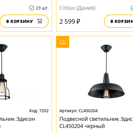
Citilux (Дания)
23 шт.
2 599 ₽
В КОРЗИНУ
В КОРЗИ
7202
CL450204
льник Эдисон
Подвесной светильник Эди
й
CL450204 черный