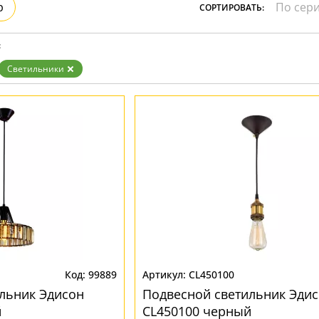
ристика
р
СОРТИРОВАТЬ:
Золото
тек
Бренд
Прозрачные
Хром
MW-Light
:
Черные
OmniLux
ST-Luce
Светильники
99889
CL450100
льник Эдисон
Подвесной светильник Эди
й
CL450100 черный