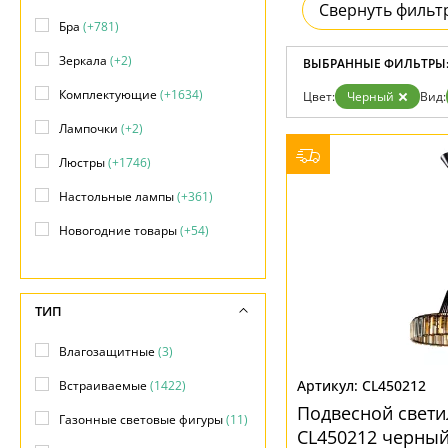
Фло
Свернуть фильт
Хай 
Бра
(+781)
Главная
Зеркала
(+2)
Доставка и оплата
ВЫБРАННЫЕ ФИЛЬТРЫ
Гарантия
Комплектующие
(+1634)
Цвет:
Черный
Вид:
Возврат
Отзывы
Лампочки
(+2)
Установка
Дизайнерам
Люстры
(+1746)
Бренды
Контакты
Настольные лампы
(+361)
Новогодние товары
(+54)
Ночники
(+3)
Подсветки
(+82)
ТИП
Промышленные
(+21)
Влагозащитные
(3)
Светильники
(3502)
CL450212
Встраиваемые
(1422)
Светодиодная подсветка
(+98)
Подвесной свети
Газонные световые фигуры
(11)
CL450212 черны
Споты
(+822)