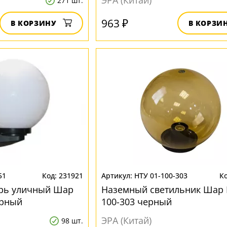
ЭРА (Китай)
271 шт.
963 ₽
В КОРЗИНУ
В КОРЗИ
51
231921
НТУ 01-100-303
рь уличный Шар
Наземный светильник Шар 
ерный
100-303 черный
ЭРА (Китай)
98 шт.