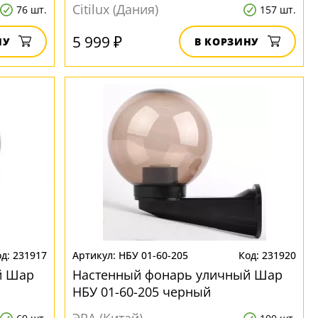
Citilux (Дания)
76 шт.
157 шт.
5 999 ₽
НУ
В КОРЗИНУ
231917
НБУ 01-60-205
231920
й Шар
Настенный фонарь уличный Шар
НБУ 01-60-205 черный