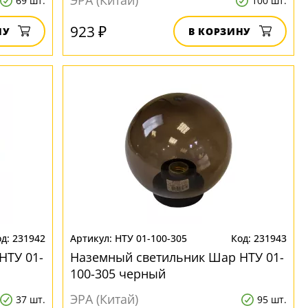
ЭРА (Китай)
69 шт.
100 шт.
923 ₽
НУ
В КОРЗИНУ
231942
НТУ 01-100-305
231943
НТУ 01-
Наземный светильник Шар НТУ 01-
100-305 черный
ЭРА (Китай)
37 шт.
95 шт.