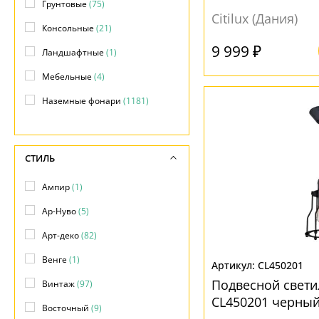
Грунтовые
(75)
Технические
(+3)
Citilux (Дания)
Консольные
(21)
Торшеры
(+256)
9 999 ₽
Ландшафтные
(1)
Точечные светильники
(+2499)
Мебельные
(4)
Трековые системы
(+2141)
Наземные фонари
(1181)
Уличные светильники
(+2561)
Накладные
(1163)
Фонари
(+51)
Настенно-потолочные
(63)
СТИЛЬ
Настенные
(435)
Ампир
(1)
Настольные
(6)
Ар-Нуво
(5)
Подвесные
(2937)
Арт-деко
(82)
Подводные
(4)
Венге
(1)
CL450201
Подсветка объектов
(249)
Подвесной свети
Винтаж
(97)
Потолочные
(289)
CL450201 черны
Восточный
(9)
Прожекторы
(125)