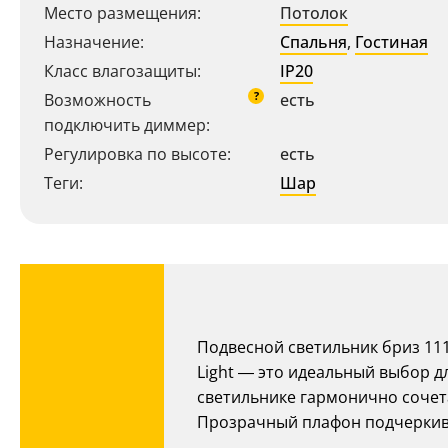
Место размещения:
Потолок
Назначение:
Спальня
,
Гостиная
Класс влагозащиты:
IP20
?
Возможность
есть
подключить диммер:
Регулировка по высоте:
есть
Теги:
Шар
Ваш регион:
Москва
8 (800) 100-44-53
- бесплатно по России
Подвесной светильник бриз 11
+7 (495) 104-99-55
- бесплатная доставка
Light — это идеальный выбор д
светильнике гармонично сочета
Прозрачный плафон подчеркива