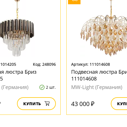
11014205
Код: 248096
Артикул: 111014608
я люстра Бриз
Подвесная люстра Бр
5
111014608
 (Германия)
MW-Light (Германия)
2 шт.
₽
43 000 ₽
КУПИТЬ
КУП