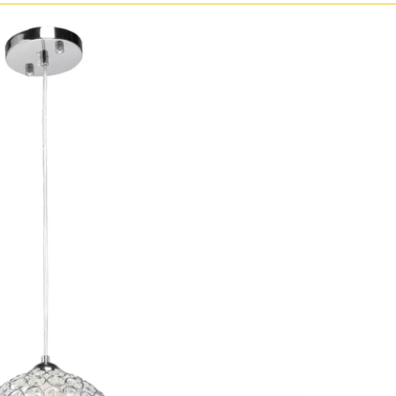
ристика
Золото
тек
Бренд
Прозрачные
Хром
MW-Light
Черные
OmniLux
ST-Luce