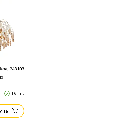
Код: 248103
из
15 шт.
ИТЬ