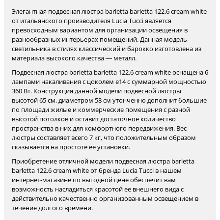
Элегантная подвесная люстра barletta barletta 122.6 cream white
от итальянского производителя Lucia Tucci является
превосходным вариантом для организации освещения в
разнообразных интерьерах помещений. Данная модель
светильника в стилях классический и барокко изготовлена из
материала высокого качества — металл.
Подвесная люстра barletta barletta 122.6 cream white оснащена 6
лампами накаливания с цоколем e14 с суммарной мощностью
360 Вт. Конструкция данной модели подвесной люстры
высотой 65 см, диаметром 58 см утонченно дополнит большие
по площади жилые и коммерческие помещения с разной
высотой потолков и оставит достаточное количество
пространства в них для комфортного передвижения. Вес
люстры составляет всего 7 кг, что положительным образом
сказывается на простоте ее установки.
Приобретение отличной модели подвесная люстра barletta
barletta 122.6 cream white от бренда Lucia Tucci в нашем
интернет-магазине по выгодной цене обеспечит вам
возможность насладиться красотой ее внешнего вида с
действительно качественно организованным освещением в
течение долгого времени.