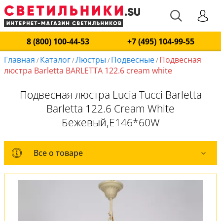
8 (800) 100-44-53
+7 (495) 104-99-55
Главная
Каталог
Люстры
Подвесные
Подвесная
/
/
/
/
люстра Barletta BARLETTA 122.6 cream white
Подвесная люстра Lucia Tucci Barletta
Barletta 122.6 Cream White
Бежевый,E146*60W
Все о товаре
Все о товаре
Комплект лампочек