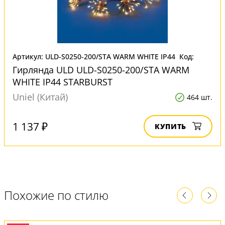
Артикул: ULD-S0250-200/STA WARM WHITE IP44
Код:
STARBURST
274334
Гирлянда ULD ULD-S0250-200/STA WARM
WHITE IP44 STARBURST
Uniel (Китай)
464 шт.
1 137 ₽
КУПИТЬ
Похожие по стилю