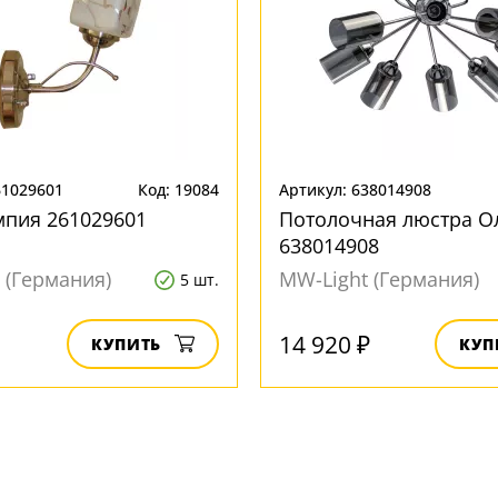
61029601
Код: 19084
Артикул: 638014908
мпия 261029601
Потолочная люстра О
638014908
 (Германия)
MW-Light (Германия)
5 шт.
14 920 ₽
КУПИТЬ
КУП