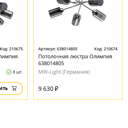
Код: 210675
Артикул: 638014805
Код: 210674
лимпия
Потолочная люстра Олимпия
638014805
MW-Light (Германия)
8 шт.
Под заказ
9 630 ₽
ИТЬ