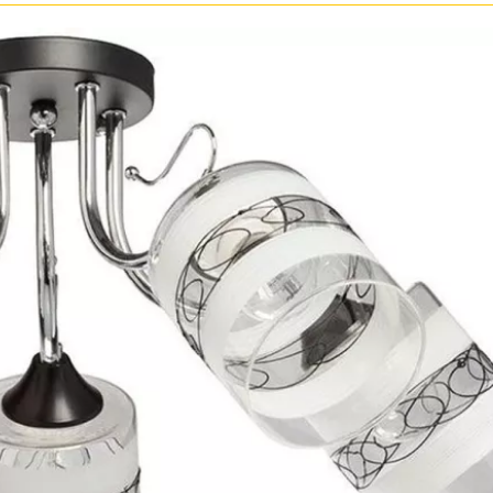
ристика
Золото
тек
Бренд
Прозрачные
Хром
MW-Light
Черные
OmniLux
ST-Luce