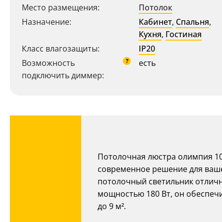
Место размещения:
Потолок
Назначение:
Кабинет
,
Спальня
,
Кухня
,
Гостиная
Класс влагозащиты:
IP20
?
Возможность
есть
подключить диммер:
Ваш регион:
Москва
Потолочная люстра олимпия 10
8 (800) 100-44-53
- бесплатно по России
современное решение для вашег
+7 (495) 104-99-55
- бесплатная доставка
потолочный светильник отличн
мощностью 180 Вт, он обеспеч
до 9 м².