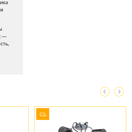
ника
ля
ы
к —
сть,