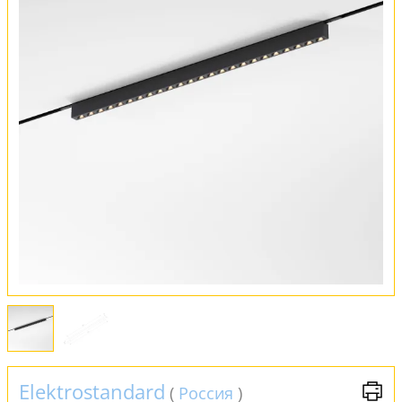
Обмен и возврат
Установка
FAQ
Отзывы
Elektrostandard
(
Россия
)