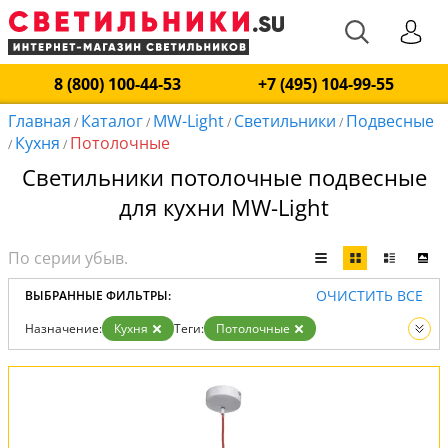
8 (800) 100-44-53
+7 (495) 104-99-55
Главная
Каталог
MW-Light
Светильники
Подвесные
/
/
/
/
Кухня
Потолочные
/
/
Светильники потолочные подвесные
для кухни MW-Light
ОЧИСТИТЬ ВСЕ
ВЫБРАННЫЕ ФИЛЬТРЫ:
Назначение:
Кухня
Теги:
Потолочные
Производитель:
MW-Light
Тип:
Подвесные
Вид:
Светильники