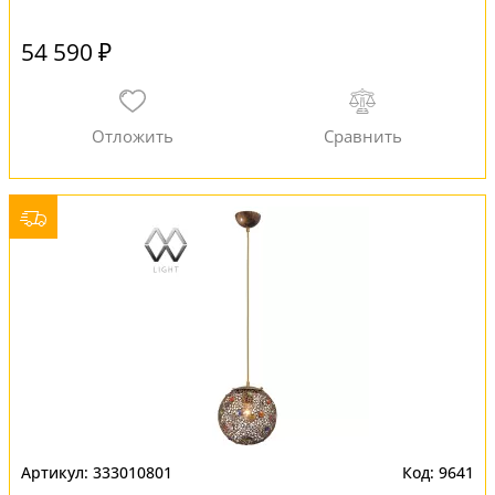
54 590 ₽
333010801
9641