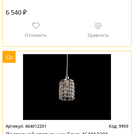
6 540 ₽
464012201
9959