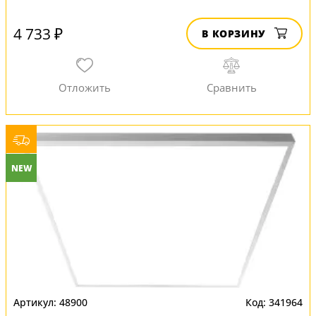
4 733 ₽
В КОРЗИНУ
NEW
48900
341964