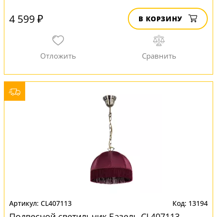
4 599 ₽
В КОРЗИНУ
CL407113
13194
Подвесной светильник Базель CL407113