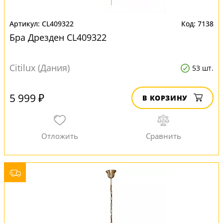
CL409322
7138
Бра Дрезден CL409322
Citilux (Дания)
53 шт.
5 999 ₽
В КОРЗИНУ