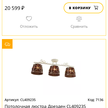
20 599 ₽
В КОРЗИНУ
CL409235
7136
Потолочная люстра Дрезден CL409235