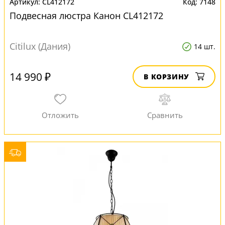
CL412172
7148
Подвесная люстра Канон CL412172
Citilux (Дания)
14 шт.
14 990 ₽
В КОРЗИНУ