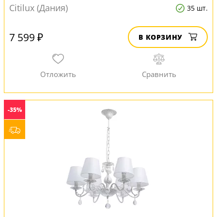
Citilux (Дания)
35 шт.
7 599 ₽
В КОРЗИНУ
-35%