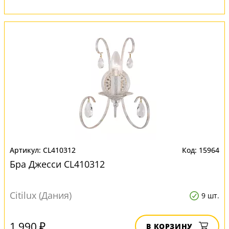
CL410312
15964
Бра Джесси CL410312
Citilux (Дания)
9 шт.
1 990 ₽
В КОРЗИНУ