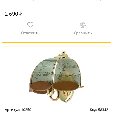
2 690 ₽
10250
58342